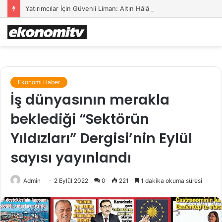
Yatırımcılar İçin Güvenli Liman: Altın Hâlâ İlk Sırada mı?
Ekonomi Haber
İş dünyasının merakla
beklediği “Sektörün
Yıldızları” Dergisi’nin Eylül
sayısı yayınlandı
Admin
2 Eylül 2022
0
221
1 dakika okuma süresi