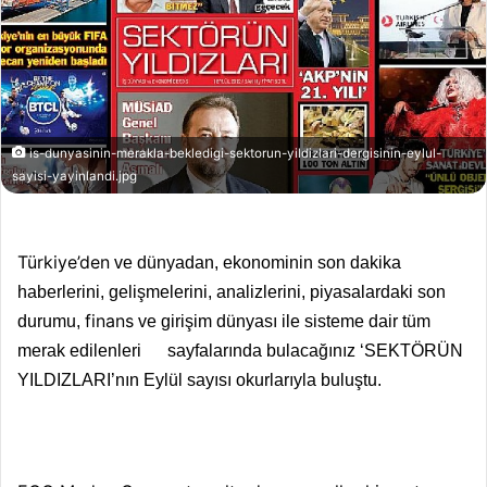
is-dunyasinin-merakla-bekledigi-sektorun-yildizlari-dergisinin-eylul-
sayisi-yayinlandi.jpg
Türkiye’den
ve dünyadan, ekonominin son dakika
haberlerini, gelişmelerini, analizlerini, piyasalardaki son
finans
durumu,
ve girişim dünyası ile sisteme dair tüm
merak edilenleri sayfalarında bulacağınız ‘SEKTÖRÜN
YILDIZLARI’nın Eylül sayısı okurlarıyla buluştu.