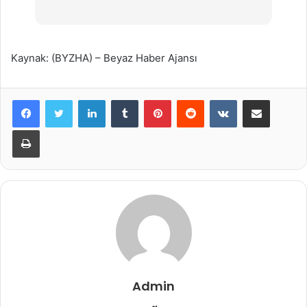
Kaynak: (BYZHA) – Beyaz Haber Ajansı
LinkedIn
Tumblr
Pinterest
Reddit
VKontakte
E-Posta ile paylaş
Yazdır
Admin