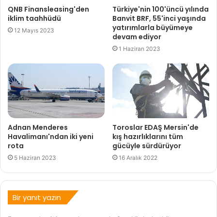
QNB Finansleasing'den
Türkiye'nin 100'üncü yılında
iklim taahhüdü
Banvit BRF, 55'inci yaşında
yatırımlarla büyümeye
12 Mayıs 2023
devam ediyor
1 Haziran 2023
Adnan Menderes
Toroslar EDAŞ Mersin'de
Havalimanı'ndan iki yeni
kış hazırlıklarını tüm
rota
gücüyle sürdürüyor
5 Haziran 2023
16 Aralık 2022
Bir yanıt yazın