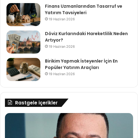
Finans Uzmanlarından Tasarruf ve
Yatırım Tavsiyeleri
19 Haziran 2026
Döviz Kurlarındaki Hareketlilik Neden
Artıyor?
19 Haziran 2026
Birikim Yapmak İsteyenler İçin En
Popüler Yatırım Araçları
19 Haziran 2026
Rastgele içerikler
Buğra
Bl
Kulak,
Pa
Sanofi
Tr
Çek
Na