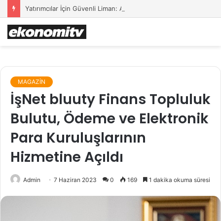
Yatırımcılar İçin Güvenli Liman: Altın Hâlâ İlk Sırada mı?
MAGAZİN
İşNet bluuty Finans Topluluk
Bulutu, Ödeme ve Elektronik
Para Kuruluşlarının
Hizmetine Açıldı
Admin
7 Haziran 2023
0
169
1 dakika okuma süresi