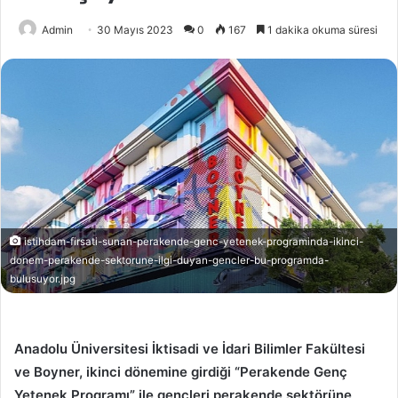
Admin
30 Mayıs 2023
0
167
1 dakika okuma süresi
istihdam-firsati-sunan-perakende-genc-yetenek-programinda-ikinci-
donem-perakende-sektorune-ilgi-duyan-gencler-bu-programda-
bulusuyor.jpg
Anadolu Üniversitesi İktisadi ve İdari Bilimler Fakültesi
ve Boyner, ikinci dönemine girdiği “Perakende Genç
Yetenek Programı” ile gençleri perakende sektörüne