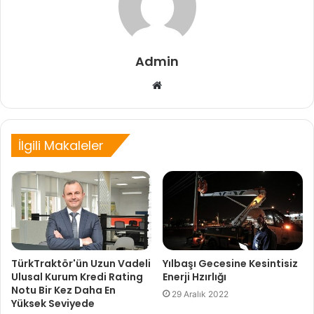
Admin
Web
sitesi
İlgili Makaleler
TürkTraktör'ün Uzun Vadeli
Yılbaşı Gecesine Kesintisiz
Ulusal Kurum Kredi Rating
Enerji Hzırlığı
Notu Bir Kez Daha En
29 Aralık 2022
Yüksek Seviyede