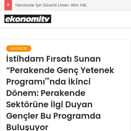
Yatırımcılar İçin Güvenli Liman: Altın Hâlâ İlk Sırada mı?
MAGAZİN
İstihdam Fırsatı Sunan
“Perakende Genç Yetenek
Programı"'nda İkinci
Dönem: Perakende
Sektörüne İlgi Duyan
Gençler Bu Programda
Buluşuyor