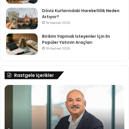
Döviz Kurlarındaki Hareketlilik Neden
Artıyor?
19 Haziran 2026
Birikim Yapmak İsteyenler İçin En
Popüler Yatırım Araçları
19 Haziran 2026
Rastgele içerikler
Aksigorta,
Mi
Bölge
sa
Ziyaretleri
şa
ile
içi
Acentelerinin
yar
Sesine
Kulak