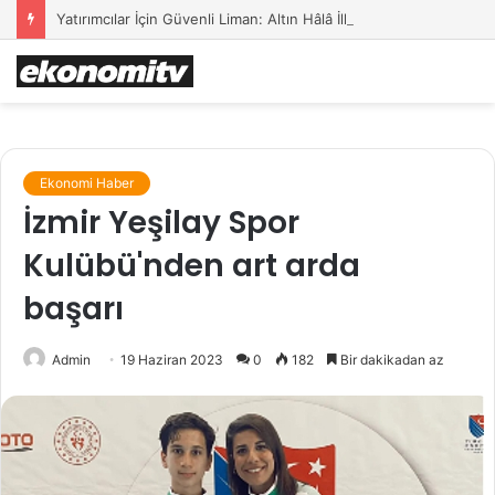
Yatırımcılar İçin Güvenli Liman: Altın Hâlâ İlk Sırada mı?
Ekonomi Haber
İzmir Yeşilay Spor
Kulübü'nden art arda
başarı
Admin
19 Haziran 2023
0
182
Bir dakikadan az