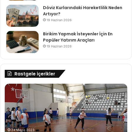
Döviz Kurlarındaki Hareketlilik Neden
Artıyor?
19 Haziran 2026
Birikim Yapmak İsteyenler İçin En
Popüler Yatırım Araçları
19 Haziran 2026
Rastgele içerikler
Yenişehir
Mil
Belediyesinin
Ex
yaz
Ka
spor
İş
kursları
Dü
kayıtları
Gü
başladı
Ko
24 Mayıs 2023