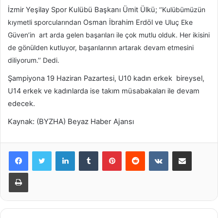
İzmir Yeşilay Spor Kulübü Başkanı Ümit Ülkü;
‘’Kulübümüzün
kıymetli sporcularından
Osman İbrahim Erdöl ve
Uluç Eke
Güven’in
art arda gelen başarıları ile çok mutlu olduk. Her ikisini
de gönülden kutluyor, başarılarının artarak devam etmesini
diliyorum.’’ Dedi.
Şampiyona 19 Haziran Pazartesi, U10 kadın erkek bireysel,
U14 erkek ve kadınlarda ise takım müsabakaları ile devam
edecek.
Kaynak: (BYZHA) Beyaz Haber Ajansı
LinkedIn
Tumblr
Pinterest
Reddit
VKontakte
E-Posta ile paylaş
Yazdır