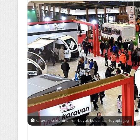
karavan-sektorunun-en-buyuk-bulusmasi-tuyapta.jpg