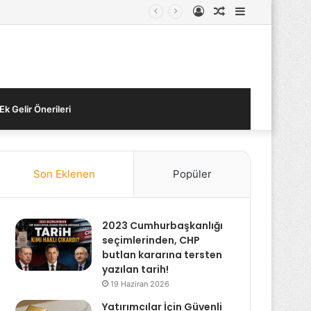
Kayıt
Rastgele
Kenar
Ol
Makale
Bölmesi
Ek Gelir Önerileri
Son Eklenen
Popüler
2023 Cumhurbaşkanlığı
seçimlerinden, CHP
butlan kararına tersten
yazılan tarih!
19 Haziran 2026
Yatırımcılar İçin Güvenli