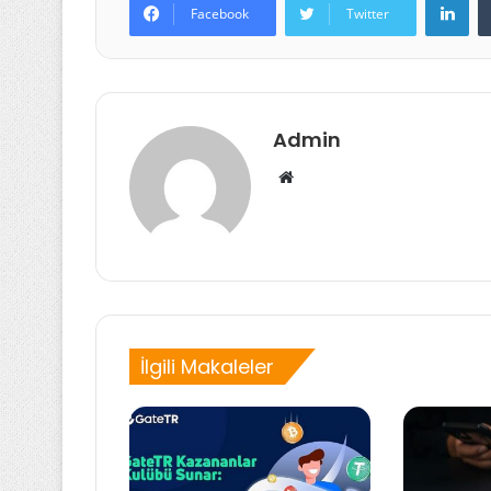
Facebook
Twitter
Admin
Web
sitesi
İlgili Makaleler