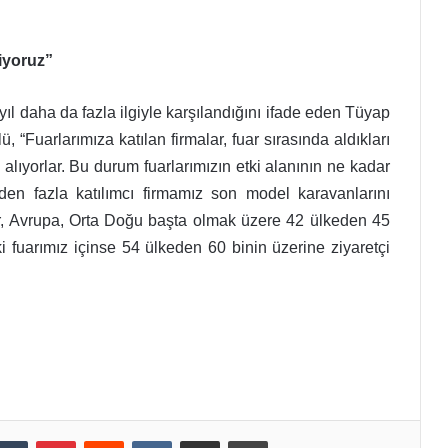
liyoruz”
yıl daha da fazla ilgiyle karşılandığını ifade eden Tüyap
“Fuarlarımıza katılan firmalar, fuar sırasında aldıkları
 alıyorlar. Bu durum fuarlarımızın etki alanının ne kadar
den fazla katılımcı firmamız son model karavanlarını
lar, Avrupa, Orta Doğu başta olmak üzere 42 ülkeden 45
ki fuarımız içinse 54 ülkeden 60 binin üzerine ziyaretçi
kedIn
Tumblr
Pinterest
Reddit
VKontakte
E-Posta ile paylaş
Yazdır