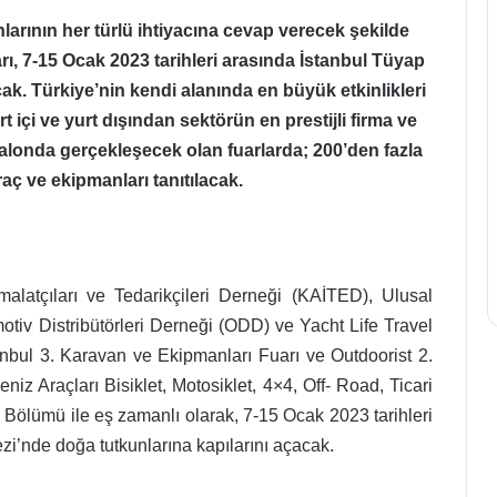
arının her türlü ihtiyacına cevap verecek şekilde
Linyit
ı, 7-15 Ocak 2023 tarihleri arasında İstanbul Tüyap
üretimi
k. Türkiye’nin kendi alanında en büyük etkinlikleri
Eylül
t içi ve yurt dışından sektörün en prestijli firma ve
ayında
salonda gerçekleşecek olan fuarlarda; 200’den fazla
6
milyon
aç ve ekipmanları tanıtılacak.
28 Kasım 2022
653
Linyit üretimi Eylül ayında 6
bin
o yıllık yüzde
milyon 653 bin 341 ton olarak
341
gerçekleşti
ton
olarak
alatçıları ve Tedarikçileri Derneği (KAİTED), Ulusal
gerçekleşti
v Distribütörleri Derneği (ODD) ve Yacht Life Travel
stanbul 3. Karavan ve Ekipmanları Fuarı ve Outdoorist 2.
z Araçları Bisiklet, Motosiklet, 4×4, Off- Road, Ticari
 Bölümü ile eş zamanlı olarak, 7-15 Ocak 2023 tarihleri
i’nde doğa tutkunlarına kapılarını açacak.