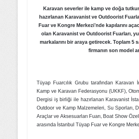
Karavan severler ile kamp ve doğa tutkunl
TÜİK
hazırlanan Karavanist ve Outdoorist Fuarlar
Toplam
Fuar ve Kongre Merkezi’nde kapılarını açaca
ciro
olan Karavanist ve Outdoorist Fuarları, yur
yıllık
markalarını bir araya getirecek. Toplam 5 
yüzde
124,8
firmanın son model ar
arttı
13 Aralık 2022
TÜİK Toplam cir
124,8 arttı
Tüyap Fuarcılık Grubu tarafından Karavan İm
Kamp ve Karavan Federasyonu (UKKF), Otomoti
Dergisi iş birliği ile hazırlanan Karavanist İ
Outdoor ve Kamp Malzemeleri, Su Sporları, Deni
Araçlar ve Aksesuarları Fuarı, Boat Show Özel
arasında İstanbul Tüyap Fuar ve Kongre Merkez