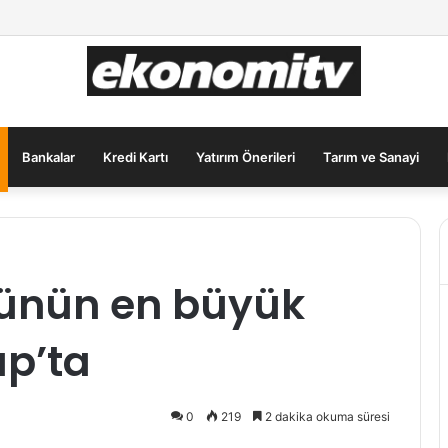
lar İçin Güvenli Liman: Altın Hâlâ İlk Sırada mı?
Bankalar
Kredi Kartı
Yatırım Önerileri
Tarım ve Sanayi
ünün en büyük
p’ta
0
219
2 dakika okuma süresi