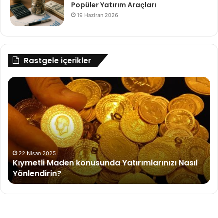
Popüler Yatırım Araçları
19 Haziran 2026
Rastgele içerikler
Kıymetli
Arç
Maden
Sa
konusunda
Al
Yatırımlarınızı
Te
Nasıl
Zin
Yönlendirin?
Ge
Mü
Ya
22 Nisan 2025
Kıymetli Maden konusunda Yatırımlarınızı Nasıl
Ha
Yönlendirin?
Ko
Ol