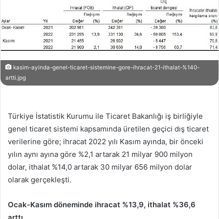
kasim-ayinda-genel-ticaret-sistemine-gore-ihracat-21-ithalat-%140-
artti.jpg
Türkiye İstatistik Kurumu ile Ticaret Bakanlığı iş birliğiyle
genel ticaret sistemi kapsamında üretilen geçici dış ticaret
verilerine göre; ihracat 2022 yılı Kasım ayında, bir önceki
yılın aynı ayına göre %2,1 artarak 21 milyar 900 milyon
dolar, ithalat %14,0 artarak 30 milyar 656 milyon dolar
olarak gerçekleşti.
Ocak-Kasım döneminde ihracat %13,9, ithalat %36,6
arttı