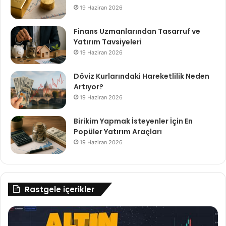
19 Haziran 2026
Finans Uzmanlarından Tasarruf ve
Yatırım Tavsiyeleri
19 Haziran 2026
Döviz Kurlarındaki Hareketlilik Neden
Artıyor?
19 Haziran 2026
Birikim Yapmak İsteyenler İçin En
Popüler Yatırım Araçları
19 Haziran 2026
Rastgele içerikler
Yerli
Te
Kripto
De