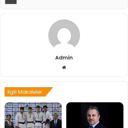
Admin
Web
sitesi
İlgili Makaleler