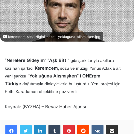
keremcem-sessizligini-bozdu-yokluguna-alismisken.jpg
“Nerelere Gideyim” “Aşk Bitti”
gibi şarkılarıyla akıllara
Keremcem,
kazınan şarkıcı
sözü ve müziği Yunus Adak’a ait
“Yokluğuna Alışmışken” i ONErpm
yeni şarkısı
Türkiye
dağıtımıyla dinleyicilerle buluşturdu. Yeni projesi için
Fethi Karaduman objektifine poz verdi.
Kaynak: (BYZHA) – Beyaz Haber Ajansı
LinkedIn
Tumblr
Pinterest
Reddit
VKontakte
E-Posta ile paylaş