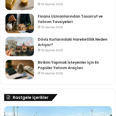
19 Haziran 2026
Finans Uzmanlarından Tasarruf ve
Yatırım Tavsiyeleri
19 Haziran 2026
Döviz Kurlarındaki Hareketlilik Neden
Artıyor?
19 Haziran 2026
Birikim Yapmak İsteyenler İçin En
Popüler Yatırım Araçları
19 Haziran 2026
Rastgele içerikler
TFF
Pla
Başkanı
ke