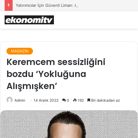
Yatırımcılar İçin Güvenli Liman: Altın Hâlâ İlk Sırada mı?
MAGAZİN
Keremcem sessizliğini
bozdu ‘Yokluğuna
Alışmışken’
Admin
14 Aralık 2022
0
192
Bir dakikadan az