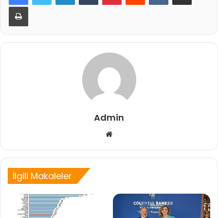
Yazdır
Admin
Web
sitesi
İlgili Makaleler