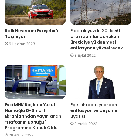
Ralli Heyecanı Eskişehir'e
Elektrik yüzde 20 ile 50
Taşınıyor
arası zamlandı, yükün
üreticiye yüklenmesi
6 Haziran 2023
enflasyonu yükseltecek
3 Eylül 2022
Eski MHK Başkanı Yusuf
Egeli ihracatçılardan
Namoğlu D-Smart
enflasyon ve büyüme
Ekranlarından Yayınlanan
uyarısı
“Haftanın Konuğu"
3 Aralık 2022
Programına Konuk Oldu
28 Aralık 2022