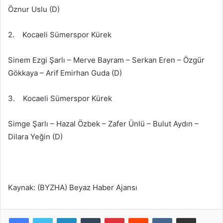
Öznur Uslu (D)
2. Kocaeli Sümerspor Kürek
Sinem Ezgi Şarlı – Merve Bayram – Serkan Eren – Özgür
Gökkaya – Arif Emirhan Guda (D)
3. Kocaeli Sümerspor Kürek
Simge Şarlı – Hazal Özbek – Zafer Ünlü – Bulut Aydın –
Dilara Yeğin (D)
Kaynak: (BYZHA) Beyaz Haber Ajansı
LinkedIn
Tumblr
Pinterest
Reddit
VKontakte
E-Posta ile paylaş