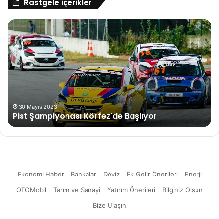
Rastgele içerikler
20
Al
ülkeden
Fr
60
Va
tekerlekli
sandalye
tenisçisi,
18 Mayıs 2023
20 ülkeden 60 tekerlekli sandalye tenisçisi, 2024
2024
Paris Paralimpik Oyunları'na puan toplamak için
Paris
2. kez Corendon Sports Open'da mücadele
Paralimpik
edecek
Oyunları'na
puan
toplamak
için
2.
kez
Ekonomi Haber
Bankalar
Döviz
Ek Gelir Önerileri
Enerji
Corendon
Sports
OTOMobil
Tarım ve Sanayi
Yatırım Önerileri
Bilginiz Olsun
Open'da
Bize Ulaşın
mücadele
edecek