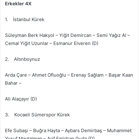
Erkekler 4X
1. İstanbul Kürek
Süleyman Berk Hakyol – Yiğit Demircan – Semi Yağız Al –
Cemal Yiğit Uzunlar – Esmanur Elveren (D)
2. Altınboynuz
Arda Çare – Ahmet Ofluoğlu – Erenay Sağlam – Başar Kaan
Bahar –
Ali Alaçayır (D)
3. Kocaeli Sümerspor Kürek
Efe Subaşı – Buğra Hayta – Aybars Demirbaş – Muhammet
Yusuf Maytalman – Arif Emirhan Guda (D)