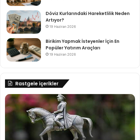
Döviz Kurlarındaki Hareketlilik Neden
Artıyor?
19 Haziran 2026
Birikim Yapmak İsteyenler İçin En
Popüler Yatırım Araçları
19 Haziran 2026
Rastgele içerikler
97.
Ne
Gazi
Ka
Koşusu
Si
Pazar
bü
17.15'te
de
canlı
ed
yayınla