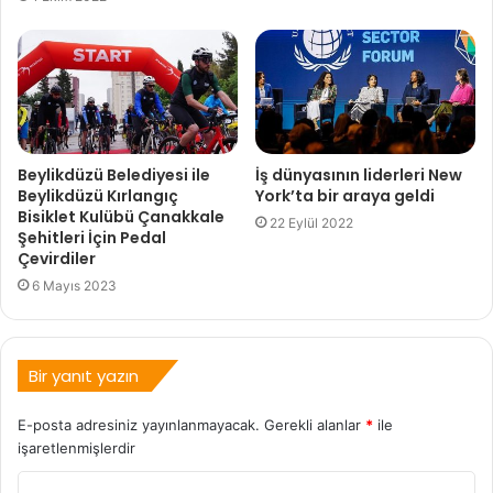
Beylikdüzü Belediyesi ile
İş dünyasının liderleri New
Beylikdüzü Kırlangıç
York’ta bir araya geldi
Bisiklet Kulübü Çanakkale
22 Eylül 2022
Şehitleri İçin Pedal
Çevirdiler
6 Mayıs 2023
Bir yanıt yazın
E-posta adresiniz yayınlanmayacak.
Gerekli alanlar
*
ile
işaretlenmişlerdir