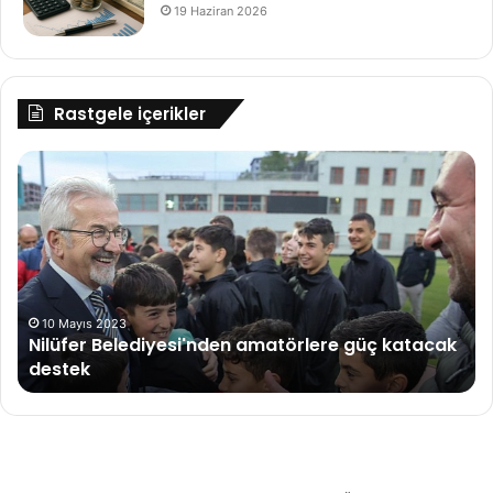
19 Haziran 2026
Rastgele içerikler
Nilüfer
İn
Belediyesi'nden
Ba
amatörlere
Ha
güç
Ba
katacak
destek
10 Mayıs 2023
Nilüfer Belediyesi'nden amatörlere güç katacak
destek