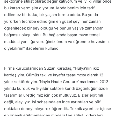
sektörüne stilist olarak değer katıyorum ve iyi ki yıllar önce
bu kararı vermişim diyorum. Moda benim için tarif
edilemez bir tutku, bir yaşam formu adeta. Bu yolda
yürürken tecrübe edindiğim en güzel şey; her zaman
öğrenilecek bir şey olduğu ve bunun yaş ve zamandan
bağımsız oluşu oldu. Bu bağlamda başarımızın temel
maddesi yeniliğe verdiğimiz önem ve öğrenme hevesimiz
diyebilirim” ifadelerini kullandı.
Firma kurucularından Suzan Karadaş, “Hülya’nın ikiz
kardeşiyim. Gümüş takı ve kıyafet tasarımcısı olarak 12
yıldır sektördeyim. ‘Nayla Haute Couture’ markamızı 2013
yılında kurduk ve 9 yıldır sektöre kendi özgünlüğümüzde
tasarımlar ürettiğimiz için çok mutluyuz. Bizler eğitimli
değil, alaylıyız. İşi sahasında en ince ayrıntıları ve püf
noktaları deneyimleyerek öğrendik. Teknik ayrıntılar içinse
en önemli eğitmenlerden modelist ve stilistlik dersleri