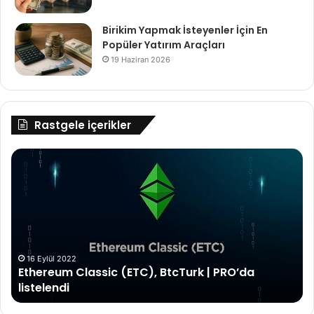
Birikim Yapmak İsteyenler İçin En
Popüler Yatırım Araçları
19 Haziran 2026
Rastgele içerikler
Ethereum
2.0
P
Güncellemesi
ve
Etkileri
N
A
8 Aralık 2023
Ethereum 2.0 Güncellemesi ve Etkileri