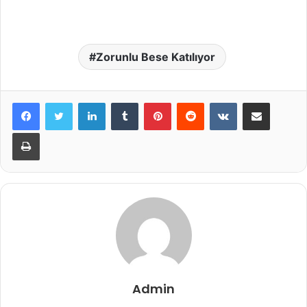
Zorunlu Bese Katılıyor
LinkedIn
Tumblr
Pinterest
Reddit
VKontakte
E-Posta ile paylaş
Yazdır
Admin