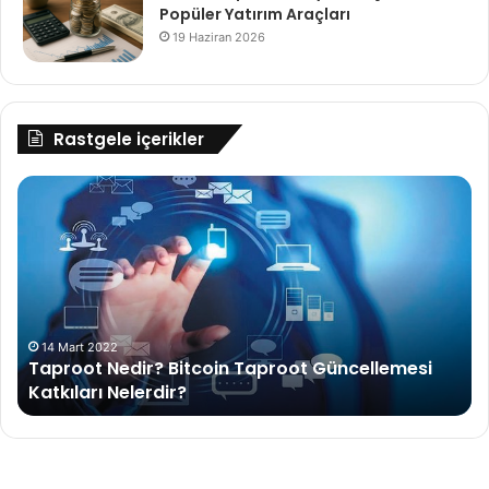
Popüler Yatırım Araçları
19 Haziran 2026
Rastgele içerikler
Taproot Nedir? Bitcoin Taproot Güncellemesi
Kr
Katkıları
Pa
Nelerdir?
Cü
Gü
İpu
ve
Ön
14 Mart 2022
Taproot Nedir? Bitcoin Taproot Güncellemesi
Katkıları Nelerdir?