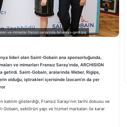
Altcoin’ler
Arasında
Yükselişte
ari-ve-mimarlar-fransiz-sarayinda-bir-araya-geldi.jpg
Olan
Projeler
ve
Potansiyelleri
29 Mayıs 2024
ünya lideri olan Saint-Gobain ana sponsorluğunda,
omosyon
Altcoin’ler Arasında Yükselişt
maları ve mimarları Fransız Saray’ında, ARCHISIGN
n Bankalar
Olan Projeler ve Potansiyelleri
a getirdi. Saint-Gobain, aralarında Weber, Rigips,
erin olduğu, iştirakleri içerisinde İzocam’ın da yer
yor
n katılım gösterdiği, Fransız Sarayı’nın tarihi dokusu ve
t-Gobain, sektörün yapı ve hizmet markaları ile karar