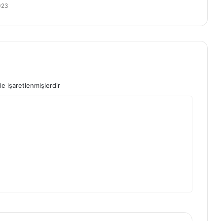
023
le işaretlenmişlerdir