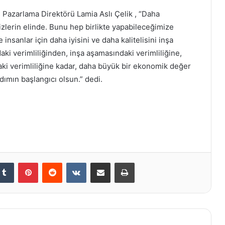
 Pazarlama Direktörü Lamia Aslı Çelik , “Daha
bizlerin elinde. Bunu hep birlikte yapabileceğimize
nsanlar için daha iyisini ve daha kalitelisini inşa
ki verimliliğinden, inşa aşamasındaki verimliliğine,
ki verimliliğine kadar, daha büyük bir ekonomik değer
adımın başlangıcı olsun.” dedi.
kedIn
Tumblr
Pinterest
Reddit
VKontakte
E-Posta ile paylaş
Yazdır