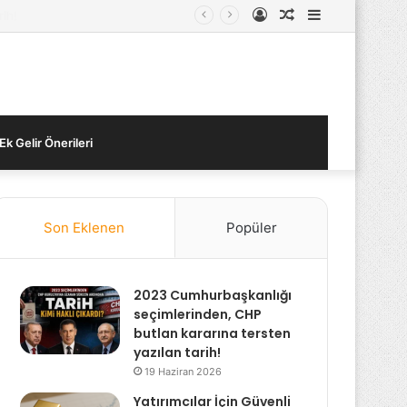
Kayıt
Rastgele
Kenar
Ol
Makale
Bölmesi
Ek Gelir Önerileri
Son Eklenen
Popüler
2023 Cumhurbaşkanlığı
seçimlerinden, CHP
butlan kararına tersten
yazılan tarih!
19 Haziran 2026
Yatırımcılar İçin Güvenli