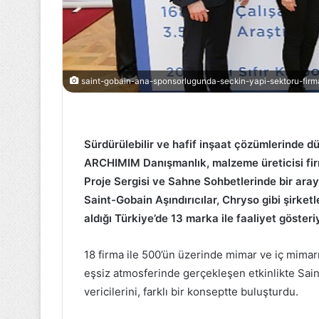
Emeklilere
Promosyon
Ödemesi
saint-gobain-ana-sponsorlugunda-seckin-yapi-sektoru-firmal
Yapan
Bankalar
25 Eylül 2021
Sürdürülebilir ve hafif inşaat çözümlerinde d
Emeklilere Pr
ARCHIMIM Danışmanlık, malzeme üreticisi fir
Ödemesi Yapa
Proje Sergisi ve Sahne Sohbetlerinde bir aray
Saint-Gobain Aşındırıcılar, Chryso gibi şirketl
aldığı Türkiye’de 13 marka ile faaliyet gösteri
18 firma ile 500’ün üzerinde mimar ve iç mimarı
eşsiz atmosferinde gerçekleşen etkinlikte Sain
vericilerini, farklı bir konseptte buluşturdu.