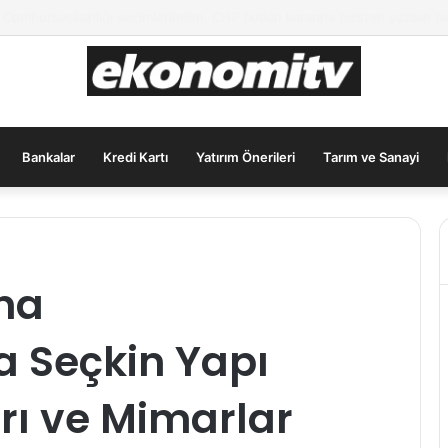
ımcılar İçin Güvenli Liman: Altın Hâlâ İlk Sırada mı?
Bankalar
Kredi Kartı
Yatırım Önerileri
Tarım ve Sanayi
na
 Seçkin Yapı
rı ve Mimarlar