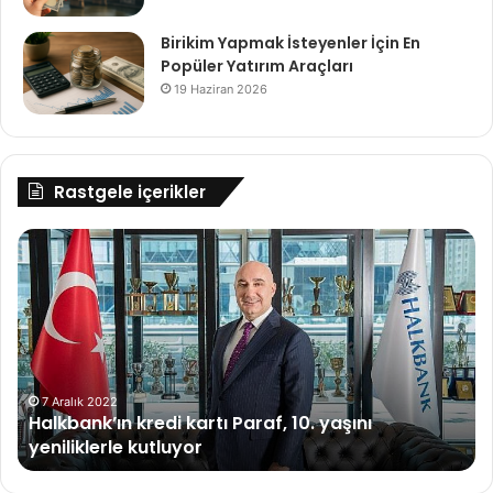
Birikim Yapmak İsteyenler İçin En
Popüler Yatırım Araçları
19 Haziran 2026
Rastgele içerikler
Halkbank’ın
Go
kredi
ve
kartı
Fa
Paraf,
Ye
10.
Pol
yaşını
ve
yeniliklerle
Yat
kutluyor
7 Aralık 2022
Halkbank’ın kredi kartı Paraf, 10. yaşını
yeniliklerle kutluyor