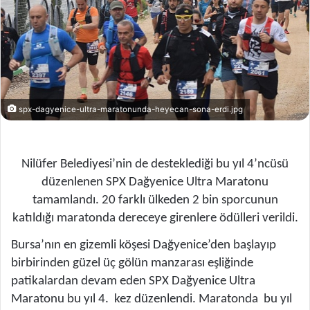
spx-dagyenice-ultra-maratonunda-heyecan-sona-erdi.jpg
Nilüfer Belediyesi’nin de desteklediği bu yıl 4’ncüsü
düzenlenen SPX Dağyenice Ultra Maratonu
tamamlandı. 20 farklı ülkeden 2 bin sporcunun
katıldığı maratonda dereceye girenlere ödülleri verildi.
Bursa’nın en gizemli köşesi Dağyenice’den başlayıp
birbirinden güzel üç gölün manzarası eşliğinde
patikalardan devam eden SPX Dağyenice Ultra
Maratonu bu yıl 4. kez düzenlendi. Maratonda bu yıl