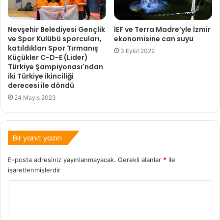
Nevşehir Belediyesi Gençlik
İEF ve Terra Madre’yle İzmir
ve Spor Kulübü sporcuları,
ekonomisine can suyu
katıldıkları Spor Tırmanış
3 Eylül 2022
Küçükler C-D-E (Lider)
Türkiye Şampiyonası'ndan
iki Türkiye ikinciliği
derecesi ile döndü
24 Mayıs 2023
Bir yanıt yazın
E-posta adresiniz yayınlanmayacak.
Gerekli alanlar
*
ile
işaretlenmişlerdir