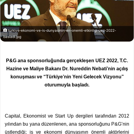
turkiye-ekonomi-ve-is-dunyasinin-en-onemli-etkinligi-uez-2022-
basladi.jpg
P&G ana sponsorluğunda gerçekleşen UEZ 2022, T.C.
Hazine ve Maliye Bakanı Dr. Nureddin Nebati’nin açılış
konuşması ve “Türkiye’nin Yeni Gelecek Vizyonu”
oturumuyla başladı.
Capital, Ekonomist ve Start Up dergileri tarafından 2012
yılından bu yana düzenlenen, ana sponsorluğunu P&G’nin
üstlendiği; iş ve ekonomi dünyasının önemli aktörlerini