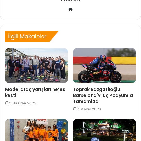
Web
sitesi
İlgili Makaleler
Model araç yarışları nefes
Toprak Razgatlıoğlu
kesti!
Barselona'yı Üç Podyumla
Tamamladı
5 Haziran 2023
7 Mayıs 2023