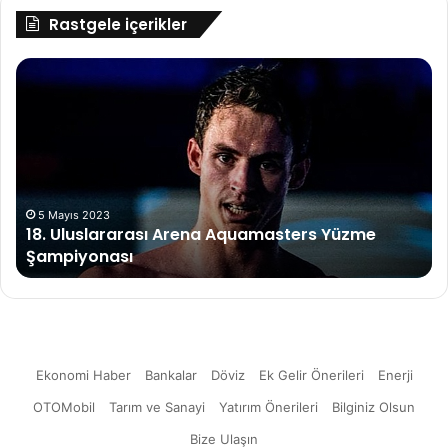
Rastgele içerikler
18.
Ye
Uluslararası
Bu
Arena
Ral
Aquamasters
pil
Yüzme
Pir
Şampiyonası
ma
las
ile
5 Mayıs 2023
18. Uluslararası Arena Aquamasters Yüzme
zo
Şampiyonası
koş
aşt
Ekonomi Haber
Bankalar
Döviz
Ek Gelir Önerileri
Enerji
OTOMobil
Tarım ve Sanayi
Yatırım Önerileri
Bilginiz Olsun
Bize Ulaşın