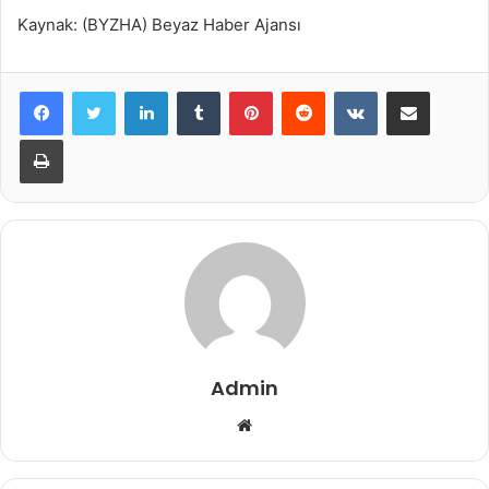
Kaynak: (BYZHA) Beyaz Haber Ajansı
LinkedIn
Tumblr
Pinterest
Reddit
VKontakte
E-Posta ile paylaş
Yazdır
Admin
Web
sitesi