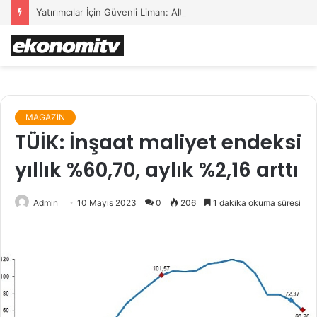
Yatırımcılar İçin Güvenli Liman: Altın Hâlâ İlk Sırada mı?
MAGAZİN
TÜİK: İnşaat maliyet endeksi
yıllık %60,70, aylık %2,16 arttı
Admin
10 Mayıs 2023
0
206
1 dakika okuma süresi