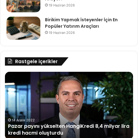
19 Haziran 2026
Birikim Yapmak İsteyenler İçin En
Popüler Yatırım Araçları
19 Haziran 2026
Rastgele içerikler
Pazar
Bü
payını
üc
yükselten
öz
HangiKredi
ye
8,4
kur
milyar
aç
lira
kredi
14 Aralık 2022
Pazar payını yükselten HangiKredi 8,4 milyar lira
hacmi
kredi hacmi oluşturdu
oluşturdu