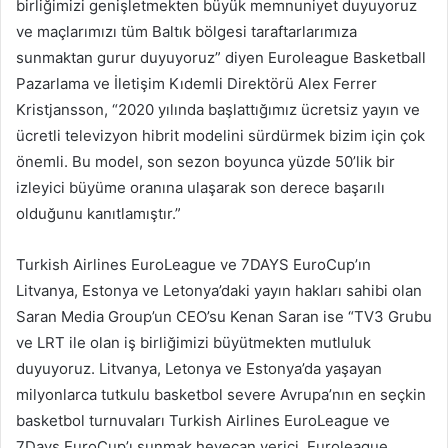
birliğimizi genişletmekten büyük memnuniyet duyuyoruz
ve maçlarımızı tüm Baltık bölgesi taraftarlarımıza
sunmaktan gurur duyuyoruz” diyen Euroleague Basketball
Pazarlama ve İletişim Kıdemli Direktörü Alex Ferrer
Kristjansson, “2020 yılında başlattığımız ücretsiz yayın ve
ücretli televizyon hibrit modelini sürdürmek bizim için çok
önemli. Bu model, son sezon boyunca yüzde 50’lik bir
izleyici büyüme oranına ulaşarak son derece başarılı
olduğunu kanıtlamıştır.”
Turkish Airlines EuroLeague ve 7DAYS EuroCup’ın
Litvanya, Estonya ve Letonya’daki yayın hakları sahibi olan
Saran Media Group’un CEO’su Kenan Saran ise “TV3 Grubu
ve LRT ile olan iş birliğimizi büyütmekten mutluluk
duyuyoruz. Litvanya, Letonya ve Estonya’da yaşayan
milyonlarca tutkulu basketbol severe Avrupa’nın en seçkin
basketbol turnuvaları Turkish Airlines EuroLeague ve
7Days EuroCup’ı sunmak heyecan verici. Euroleague