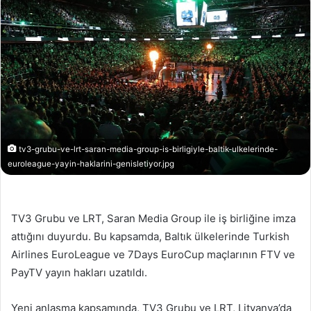
tv3-grubu-ve-lrt-saran-media-group-is-birligiyle-baltik-ulkelerinde-
euroleague-yayin-haklarini-genisletiyor.jpg
TV3 Grubu ve LRT, Saran Media Group ile iş birliğine imza
attığını duyurdu. Bu kapsamda, Baltık ülkelerinde Turkish
Airlines EuroLeague ve 7Days EuroCup maçlarının FTV ve
PayTV yayın hakları uzatıldı.
Yeni anlaşma kapsamında, TV3 Grubu ve LRT, Litvanya’da