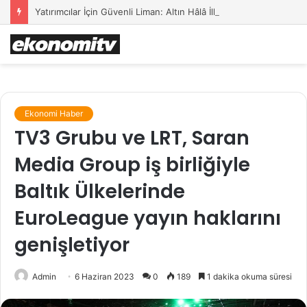
Yatırımcılar İçin Güvenli Liman: Altın Hâlâ İlk Sırada mı?
Ekonomi Haber
TV3 Grubu ve LRT, Saran
Media Group iş birliğiyle
Baltık Ülkelerinde
EuroLeague yayın haklarını
genişletiyor
Admin
6 Haziran 2023
0
189
1 dakika okuma süresi