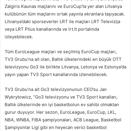
Zalgiris Kaunas maçlarını ve EuroCup’ta yer alan Litvanya
kulübünün tüm maçlarını ortak yayınla ekranlara taşıyacak.
Litvanya’daki sporseverler LRT ile maçları LRT Televizija
veya LRT Plius kanallarında ve lrt.lt portalında
izleyebilecek.
Tüm EuroLeague maçları ve seçilmiş EuroCup maçları,
TV3 Grubu’na ait olan, Baltık ülkelerindeki en büyük OTT
televizyonu Go3 ile birlikte Litvanya, Letonya ve Estonya’da
yayın yapan TV3 Sport kanallarında izlenebilecek.
TV3 Grubu’na ait Go3 televizyonunun CEO’su Jan
Wykrytowicz, “Go3 televizyonu ve TV3 Sport kanalları,
Baltık ülkelerinde en iyi basketbolun ev sahibi olmaktan
gurur duyuyor. Her sezon, EuroLeague, EuroCup, LKL,
NBA, WNBA, FIBA şampiyonaları, ACB League, Basketbol
Şampiyonlar Ligi gibi en heyecan verici basketbol