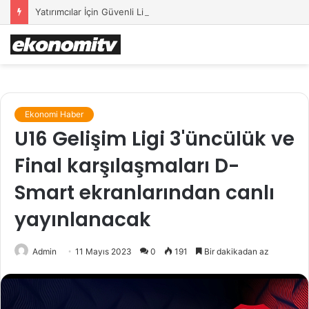
Yatırımcılar İçin Güvenli Liman: Altın Hâlâ İlk Sırada mı?
Ekonomi Haber
U16 Gelişim Ligi 3'üncülük ve
Final karşılaşmaları D-
Smart ekranlarından canlı
yayınlanacak
Admin
11 Mayıs 2023
0
191
Bir dakikadan az