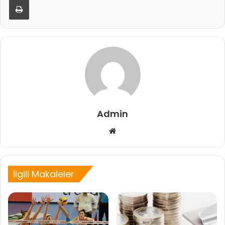
Admin
Web
sitesi
İlgili Makaleler