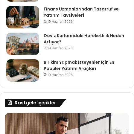
Finans Uzmanlarından Tasarruf ve
Yatırım Tavsiyeleri
19 Haziran 2026
Döviz Kurlarındaki Hareketlilik Neden
Artıyor?
19 Haziran 2026
Birikim Yapmak İsteyenler İçin En
Popüler Yatırım Araçları
19 Haziran 2026
Rastgele içerikler
Herbalife,
Eg
C.
ih
Ronaldo'yla
en