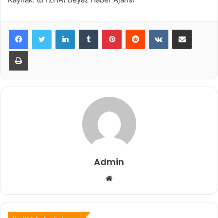
LinkedIn
Tumblr
Pinterest
Reddit
VKontakte
E-Posta ile paylaş
Yazdır
Admin
Web
sitesi