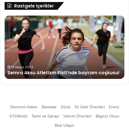
Rastgele içerikler
Semra
Em
Aksu
ve
Atletizm
Un
Pisti'nde
Ye
bayram
Bir
coşkusu!
An
Pa
Pa
Ge
19 Mayıs 2023
Semra Aksu Atletizm Pisti'nde bayram coşkusu!
Ekonomi Haber
Bankalar
Döviz
Ek Gelir Önerileri
Enerji
OTOMobil
Tarım ve Sanayi
Yatırım Önerileri
Bilginiz Olsun
Bize Ulaşın