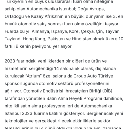
Türkiye’nin en büyük uluslararası fuarı olma niteliğine
sahip olan Automechanika Istanbul; Doğu Avrupa,
Ortadoğu ve Kuzey Afrika’nın en büyük, dünyanın ise 3. en
büyük otomotiv satış sonrası fuarı olma özelliğini taşıyor.
Fuarda bu yıl Almanya, İspanya, Kore, Çekya, Çin, Tayvan,
Tayland, Hong Kong, Pakistan ve Hindistan olmak üzere 10
farklı ülkenin pavilyonu yer alıyor.
2023 fuarındaki yeniliklerden bir diğeri de ürün ve
hizmetlerin sergilendiği 14 salona ek olarak, dış alanda
kurulacak “Atrium” özel salonu da Group Auto Türkiye
sponsorluğunda otomotiv sektörü profesyonellerini
ağırlıyor. Otomotiv Endüstrisi İhracatçıları Birliği (OİB)
tarafından yönetilen Satın Alma Heyeti Programı dahilinde,
nitelikli satın alma profesyonelleri de Automechanika
Istanbul 2023 fuarına katılım gösteriyor. Sergilenecek yeni
teknolojiler ve gerçekleştirilecek etkinliklerle sektör
temsilcilerinin bu 4 günü oldukça yoğun ve aynı zamanda