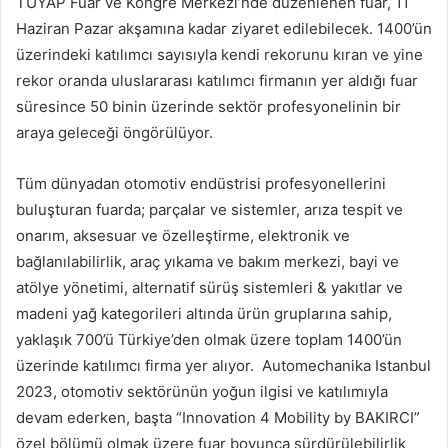
TÜYAP Fuar ve Kongre Merkezi’nde düzenlenen fuar, 11
Haziran Pazar akşamına kadar ziyaret edilebilecek. 1400’ün
üzerindeki katılımcı sayısıyla kendi rekorunu kıran ve yine
rekor oranda uluslararası katılımcı firmanın yer aldığı fuar
süresince 50 binin üzerinde sektör profesyonelinin bir
araya geleceği öngörülüyor.
Tüm dünyadan otomotiv endüstrisi profesyonellerini
buluşturan fuarda; parçalar ve sistemler, arıza tespit ve
onarım, aksesuar ve özelleştirme, elektronik ve
bağlanılabilirlik, araç yıkama ve bakım merkezi, bayi ve
atölye yönetimi, alternatif sürüş sistemleri & yakıtlar ve
madeni yağ kategorileri altında ürün gruplarına sahip,
yaklaşık 700’ü Türkiye’den olmak üzere toplam 1400’ün
üzerinde katılımcı firma yer alıyor. Automechanika Istanbul
2023, otomotiv sektörünün yoğun ilgisi ve katılımıyla
devam ederken, başta “Innovation 4 Mobility by BAKIRCI”
özel bölümü olmak üzere fuar boyunca sürdürülebilirlik