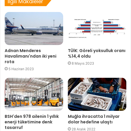
İlgili Makaleler
Adnan Menderes
TÜİK: Göreli yoksulluk oranı
Havalimanı'ndan iki yeni
%14,4 oldu
rota
8 Mayıs 2023
5 Haziran 2023
BSH'den 978 ailenin 1 yıllık
Muğla ihracatta 1 milyar
enerji tüketimine denk
dolar hedefine ulaştı
tasarruf
28 Aralık 2022