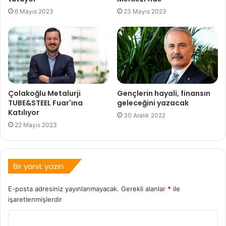
6 Mayıs 2023
23 Mayıs 2023
Çolakoğlu Metalurji
Gençlerin hayali, finansın
TUBE&STEEL Fuar'ına
geleceğini yazacak
Katılıyor
30 Aralık 2022
22 Mayıs 2023
Bir yanıt yazın
E-posta adresiniz yayınlanmayacak.
Gerekli alanlar
*
ile
işaretlenmişlerdir