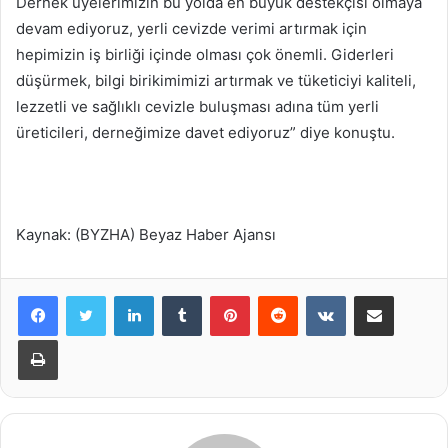
Dernek üyelerimizin bu yolda en büyük destekçisi olmaya
devam ediyoruz, yerli cevizde verimi artırmak için
hepimizin iş birliği içinde olması çok önemli. Giderleri
düşürmek, bilgi birikimimizi artırmak ve tüketiciyi kaliteli,
lezzetli ve sağlıklı cevizle buluşması adına tüm yerli
üreticileri, derneğimize davet ediyoruz” diye konuştu.
Kaynak: (BYZHA) Beyaz Haber Ajansı
LinkedIn
Tumblr
Pinterest
Reddit
VKontakte
E-Posta ile paylaş
Yazdır