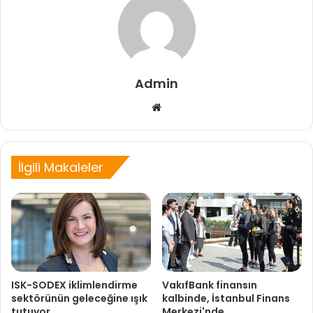
Admin
Web
sitesi
İlgili Makaleler
ISK-SODEX iklimlendirme
VakıfBank finansın
sektörünün geleceğine ışık
kalbinde, İstanbul Finans
tutuyor
Merkezi'nde