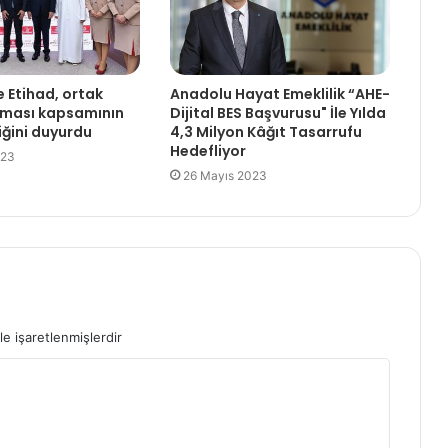
e Etihad, ortak
Anadolu Hayat Emeklilik “AHE-
şması kapsamının
Dijital BES Başvurusu" İle Yılda
iğini duyurdu
4,3 Milyon Kâğıt Tasarrufu
Hedefliyor
023
26 Mayıs 2023
le işaretlenmişlerdir