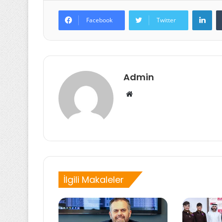
Lin
Facebook
Twitter
Admin
Web
sitesi
İlgili Makaleler