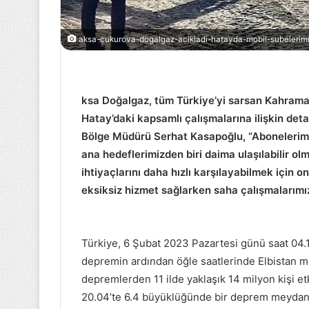
Tüketici
aksa-cukurova-dogalgaz-acikladi-hatayda-mobil-subelerimiz
güven
endeksi
72,4
oldu
ksa Doğalgaz, tüm Türkiye’yi sarsan Kahram
Hatay’daki kapsamlı çalışmalarına ilişkin det
Bölge Müdürü Serhat Kasapoğlu, “Abonelerimi
22 Eylül 2022
Tüketici güven
ana hedeflerimizden biri daima ulaşılabilir ol
oldu
ihtiyaçlarını daha hızlı karşılayabilmek için o
eksiksiz hizmet sağlarken saha çalışmalarımı
Türkiye,
6 Şubat 2023 Pazartesi günü saat 04.
depremin ardından öğle saatlerinde Elbistan m
depremlerden 11 ilde yaklaşık 14 milyon kişi etk
20.04’te 6.4 büyüklüğünde bir deprem meydan