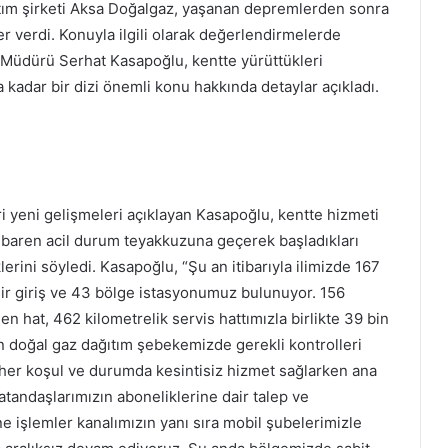
ıtım şirketi Aksa Doğalgaz, yaşanan depremlerden sonra
ler verdi. Konuyla ilgili olarak değerlendirmelerde
Müdürü Serhat Kasapoğlu, kentte yürüttükleri
 kadar bir dizi önemli konu hakkında detaylar açıkladı.
ri yeni gelişmeleri açıklayan Kasapoğlu, kentte hizmeti
tibaren acil durum teyakkuzuna geçerek başladıkları
erini söyledi. Kasapoğlu, “Şu an itibarıyla ilimizde 167
ir giriş ve 43 bölge istasyonumuz bulunuyor. 156
len hat, 462 kilometrelik servis hattımızla birlikte 39 bin
 doğal gaz dağıtım şebekemizde gerekli kontrolleri
 her koşul ve durumda kesintisiz hizmet sağlarken ana
atandaşlarımızın aboneliklerine dair talep ve
ine işlemler kanalımızın yanı sıra mobil şubelerimizle