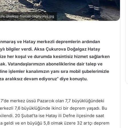
Muğla
le-eksiksiz-hizmet-sagliyoruz.jpg
Büyükşehir
Okçularının
Bulunduğu
Milli
anmaraş ve Hatay merkezli depremlerin ardından
Takım
aylı bilgiler verdi. Aksa Çukurova Doğalgaz Hatay
18 Mayıs 2023
Dünya
Muğla Büyükşehir Okçularının
ze her koşul ve durumda kesintisiz hizmet sağlarken
Üçüncüsü
 endeksi 72,4
Bulunduğu Milli Takım Dünya
Oldu
mak. Vatandaşlarımızın aboneliklerine dair talep ve
Üçüncüsü Oldu
nline işlemler kanalımızın yanı sıra mobil şubelerimizle
za aralıksız devam ediyoruz” diye konuştu.
17’de merkez üssü Pazarcık olan 7,7 büyüklüğündeki
erkezli 7,6 büyüklüğünde ikinci bir deprem yaşadı. Bu
ilendi. 20 Şubat’ta ise Hatay ili Defne ilçesinde saat
a geldi ve en büyüğü 5,8 olmak üzere 32 artçı deprem