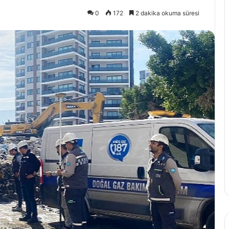
0
172
2 dakika okuma süresi