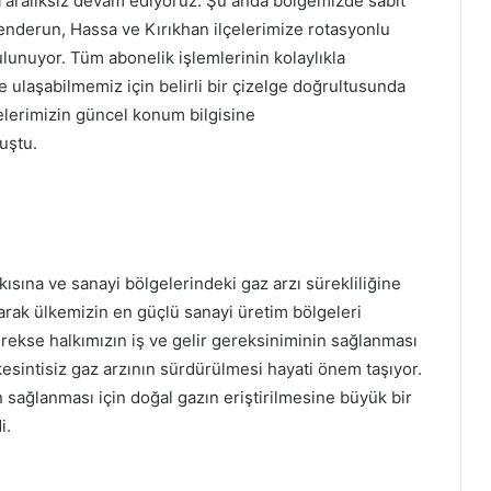
a aralıksız devam ediyoruz. Şu anda
bölgemizde sabit
kenderun, Hassa ve Kırıkhan ilçelerimize rotasyonlu
lunuyor. Tüm abonelik işlemlerinin kolaylıkla
 ulaşabilmemiz için belirli bir çizelge doğrultusunda
elerimizin güncel konum bilgisine
uştu.
ısına ve sanayi bölgelerindeki gaz arzı sürekliliğine
larak ülkemizin en güçlü sanayi üretim bölgeleri
rekse halkımızın iş ve gelir gereksiniminin sağlanması
kesintisiz gaz arzının sürdürülmesi hayati önem taşıyor.
 sağlanması için doğal gazın eriştirilmesine büyük bir
i.