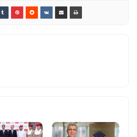
kedIn
Tumblr
Pinterest
Reddit
VKontakte
E-Posta ile paylaş
Yazdır