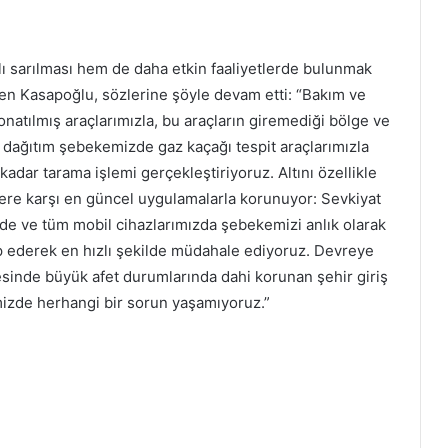
lı sarılması hem de daha etkin faaliyetlerde bulunmak
eden Kasapoğlu, sözlerine şöyle devam etti: “Bakım ve
onatılmış araçlarımızla, bu araçların giremediği bölge ve
, dağıtım şebekemizde gaz kaçağı tespit araçlarımızla
adar tarama işlemi gerçekleştiriyoruz. Altını özellikle
ere karşı en güncel uygulamalarla korunuyor: Sevkiyat
e ve tüm mobil cihazlarımızda şebekemizi anlık olarak
akip ederek en hızlı şekilde müdahale ediyoruz. Devreye
esinde büyük afet durumlarında dahi korunan şehir giriş
mizde herhangi bir sorun yaşamıyoruz.”