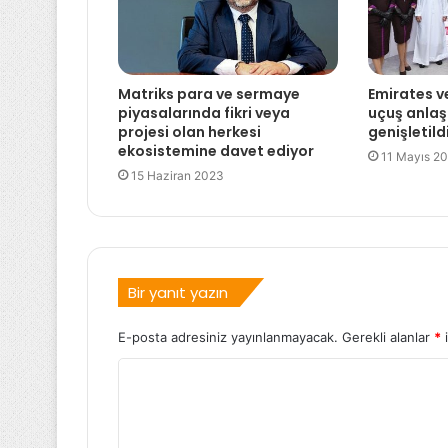
Matriks para ve sermaye
Emirates v
piyasalarında fikri veya
uçuş anla
projesi olan herkesi
genişletild
ekosistemine davet ediyor
11 Mayıs 2
15 Haziran 2023
Bir yanıt yazın
E-posta adresiniz yayınlanmayacak.
Gerekli alanlar
*
i