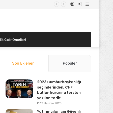
Kayıt
Rastgele
Kenar
Ol
Makale
Bölmesi
Ek Gelir Önerileri
Son Eklenen
Popüler
2023 Cumhurbaşkanlığı
seçimlerinden, CHP
butlan kararına tersten
yazılan tarih!
19 Haziran 2026
Yatırımcılar İçin Güvenli