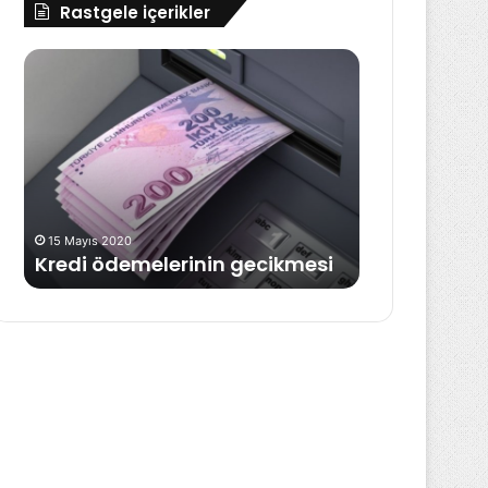
Rastgele içerikler
Kredi
Döviz
ödemelerinin
Kurlarındaki
gecikmesi
Hareketlilik
Neden
Artıyor?
19 Haziran 2026
Döviz Kurlar
15 Mayıs 2020
Kredi ödemelerinin gecikmesi
Neden Artıy