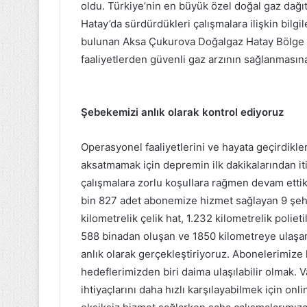
oldu. Türkiye’nin en büyük özel doğal gaz dağ
Hatay’da sürdürdükleri çalışmalara ilişkin bilgi
bulunan Aksa Çukurova Doğalgaz Hatay Bölge 
faaliyetlerden güvenli gaz arzının sağlanmasına
Şebekemizi anlık olarak kontrol ediyoruz
Operasyonel faaliyetlerini ve hayata geçirdikle
aksatmamak için depremin ilk dakikalarından i
çalışmalara zorlu koşullara rağmen devam ettikl
bin 827 adet abonemize hizmet sağlayan 9 şeh
kilometrelik çelik hat, 1.232 kilometrelik polieti
588 binadan oluşan ve 1850 kilometreye ulaşan
anlık olarak gerçekleştiriyoruz. Abonelerimize
hedeflerimizden biri daima ulaşılabilir olmak. V
ihtiyaçlarını daha hızlı karşılayabilmek için onl