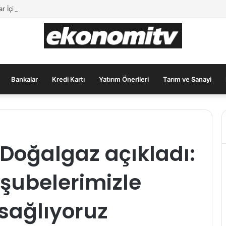
lar İçin Güvenli Liman: Altın Hâlâ İlk Sırada mı?
Bankalar
Kredi Kartı
Yatırım Önerileri
Tarım ve Sanayi
Doğalgaz açıkladı:
şubelerimizle
 sağlıyoruz