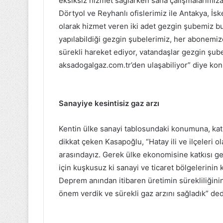
eksiksiz hizmet sağlarken saha çalışmalarımız
Dörtyol ve Reyhanlı ofislerimiz ile Antakya, İs
olarak hizmet veren iki adet gezgin şubemiz bu
yapılabildiği gezgin şubelerimiz, her abonemize
sürekli hareket ediyor, vatandaşlar gezgin şub
aksadogalgaz.com.tr’den ulaşabiliyor” diye kon
Sanayiye kesintisiz gaz arzı
Kentin ülke sanayi tablosundaki konumuna, katk
dikkat çeken Kasapoğlu, “Hatay ili ve ilçeleri o
arasındayız. Gerek ülke ekonomisine katkısı ge
için kuşkusuz ki sanayi ve ticaret bölgelerinin 
Deprem anından itibaren üretimin sürekliliğinin
önem verdik ve sürekli gaz arzını sağladık” ded