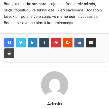
öne çıkan bir
kripto para
projesidir. Benzersiz mizahı,
güçlü topluluğu ve teknik özellikleri sayesinde, Dogecoin
büyük bir potansiyele sahip ve
meme coin
piyasasında
önemli bir oyuncu olarak konumlanmıştır.
LinkedIn
Tumblr
Pinterest
Reddit
VKontakte
E-Posta ile paylaş
Yazdır
Admin