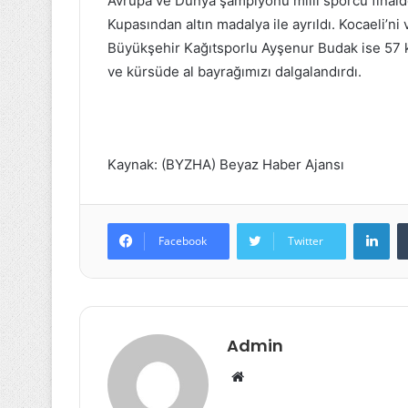
Avrupa ve Dünya şampiyonu milli sporcu finald
Kupasından altın madalya ile ayrıldı. Kocaeli’ni
Büyükşehir Kağıtsporlu Ayşenur Budak ise 57 k
ve kürsüde al bayrağımızı dalgalandırdı.
Kaynak: (BYZHA) Beyaz Haber Ajansı
Lin
Facebook
Twitter
Admin
Web
sitesi