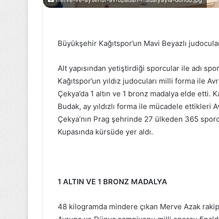
merve-ve-aysenur-avrupadan-madalyayla-dondu.jpg
Abdullah
Gül
Büyükşehir Kağıtspor’un Mavi Beyazlı judocular
Üniversitesi
Şoför
ve
Alt yapısından yetiştirdiği sporcular ile adı sp
Güvenlik
Kağıtspor’un yıldız judocuları milli forma ile 
Görevlisi
Çekya’da 1 altın ve 1 bronz madalya elde etti. K
3 Mayıs 2023
Alımı
Abdullah Gül Ü
Budak, ay yıldızlı forma ile mücadele ettikler
ve Güvenlik Gör
Çekya’nın Prag şehrinde 27 ülkeden 365 sporcu
Kupasında kürsüde yer aldı.
1 ALTIN VE 1 BRONZ MADALYA
48 kilogramda mindere çıkan Merve Azak rakiple