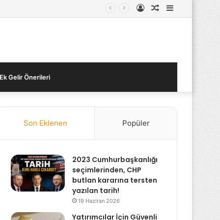
Kayıt
Rastgele
Kenar
Ol
Makale
Bölmesi
Ek Gelir Önerileri
Son Eklenen
Popüler
2023 Cumhurbaşkanlığı
seçimlerinden, CHP
butlan kararına tersten
yazılan tarih!
19 Haziran 2026
Yatırımcılar İçin Güvenli