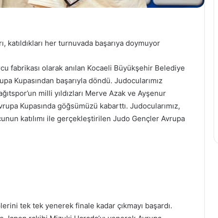
Birikim
Yapmak
ı, katıldıkları her turnuvada başarıya doymuyor
İsteyenler
İçin
En
orcu fabrikası olarak anılan Kocaeli Büyükşehir Belediye
Popüler
Avrupa Kupasından başarıyla döndü. Judocularımız
Yatırım
ağıtspor’un milli yıldızları Merve Azak ve Ayşenur
19 Haziran 2026
Araçları
niversitesi Şoför
Birikim Yapmak İsteyenler İçi
i Avrupa Kupasında göğsümüzü kabarttı. Judocularımız,
evlisi Alımı
En Popüler Yatırım Araçları
nun katılımı ile gerçekleştirilen Judo Gençler Avrupa
rini tek tek yenerek finale kadar çıkmayı başardı.