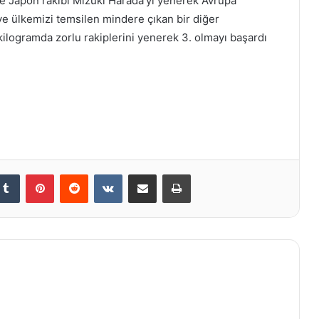
e Japon rakibi Mizuki Harada’yı yenerek Avrupa
 ve ülkemizi temsilen mindere çıkan bir diğer
ilogramda zorlu rakiplerini yenerek 3. olmayı başardı
kedIn
Tumblr
Pinterest
Reddit
VKontakte
E-Posta ile paylaş
Yazdır