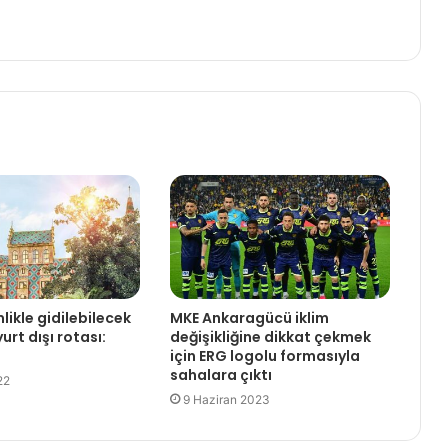
likle gidilebilecek
MKE Ankaragücü iklim
rt dışı rotası:
değişikliğine dikkat çekmek
için ERG logolu formasıyla
sahalara çıktı
22
9 Haziran 2023