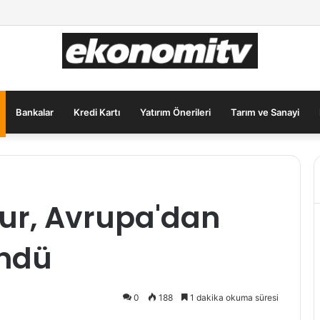
ımcılar İçin Güvenli Liman: Altın Hâlâ İlk Sırada mı?
Bankalar
Kredi Kartı
Yatırım Önerileri
Tarım ve Sanayi
ur, Avrupa'dan
ndü
0
188
1 dakika okuma süresi