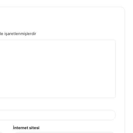
le işaretlenmişlerdir
İnternet sitesi