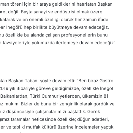
lansman töreni için bir araya geldiklerini hatırlatan Başkan
et değil. Başta sanayi ve endüstrisi olmak üzere,
atarak ve en önemli özelliği olarak her zaman ifade
aber İnegöl’ü hep birlikte büyütmeye devam edeceğiz.
 özellikle bu alanda çalışan profesyonellerin bunu
ın tavsiyeleriyle yolumuzda ilerlemeye devam edeceğiz”
tan Başkan Taban, şöyle devam etti: “Ben biraz Gastro
9 yılı itibariyle göreve geldiğimizde, özellikle İnegöl
, Balkanlardan, Türki Cumhuriyetlerden, ülkemizin 81
z mukim. Bizler de bunu bir zenginlik olarak gördük ve
iriz düşüncesiyle çalışmalarımızı başlattık. Gerek
ımız taramalar neticesinde özellikle; düğün adetleri,
rler ve tabi ki mutfak kültürü üzerine incelemeler yaptık.