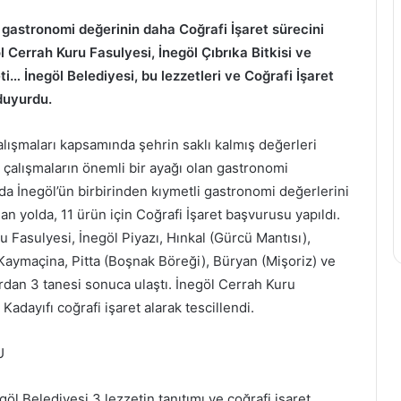
3 gastronomi değerinin daha Coğrafi İşaret sürecini
E-
Tarım
l Cerrah Kuru Fasulyesi, İnegöl Çıbrıka Bitkisi ve
Devlet
Kredi
eti… İnegöl Belediyesi, bu lezzetleri ve Coğrafi İşaret
ile
Kooperatifi
duyurdu.
KYK
Market
Burs/
Gölcük
Öğrenim
Karaköprü
çalışmaları kapsamında şehrin saklı kalmış değerleri
8 Ekim 2022
Kredisi
Mahallesi’nde
 çalışmaların önemli bir ayağı olan gastronomi
Tarım Kr
29 Ağustos 2020
Başvuru
Açıldı
da İnegöl’ün birbirinden kıymetli gastronomi değerlerini
ri:
E-Devlet ile KYK Burs/Öğrenim
Gölcük 
ve
n yolda, 11 ürün için Coğrafi İşaret başvurusu yapıldı.
Kredisi Başvuru ve Sorgulama
Mahalles
Sorgulama
ru Fasulyesi, İnegöl Piyazı, Hınkal (Gürcü Mantısı),
 Kaymaçina, Pitta (Boşnak Böreği), Büryan (Mişoriz) ve
dan 3 tanesi sonuca ulaştı. İnegöl Cerrah Kuru
 Kadayıfı coğrafi işaret alarak tescillendi.
U
öl Belediyesi 3 lezzetin tanıtımı ve coğrafi işaret