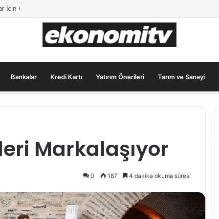
ar İçin Güvenli Liman: Altın Hâlâ İlk Sırada mı?
Bankalar
Kredi Kartı
Yatırım Önerileri
Tarım ve Sanayi
leri Markalaşıyor
0
187
4 dakika okuma süresi