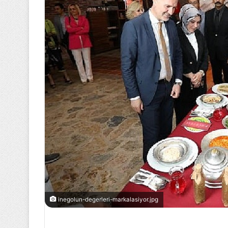
inegolun-degerleri-markalasiyor.jpg