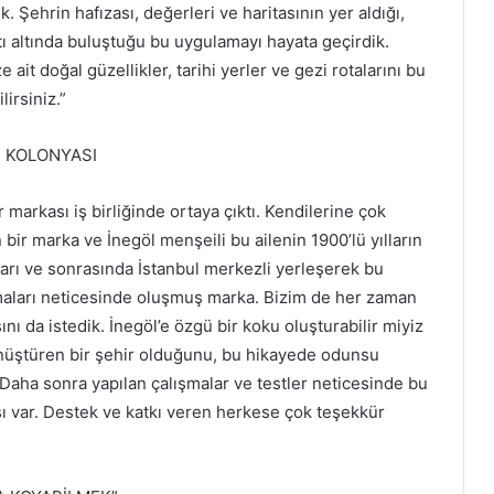
 Şehrin hafızası, değerleri ve haritasının yer aldığı,
atı altında buluştuğu bu uygulamayı hayata geçirdik.
ait doğal güzellikler, tarihi yerler ve gezi rotalarını bu
irsiniz.”
İ KOLONYASI
markası iş birliğinde ortaya çıktı. Kendilerine çok
ir marka ve İnegöl menşeili bu ailenin 1900’lü yılların
ları ve sonrasında İstanbul merkezli yerleşerek bu
maları neticesinde oluşmuş marka. Bizim de her zaman
ını da istedik. İnegöl’e özgü bir koku oluşturabilir miyiz
önüştüren bir şehir olduğunu, bu hikayede odunsu
r. Daha sonra yapılan çalışmalar ve testler neticesinde bu
ı var. Destek ve katkı veren herkese çok teşekkür