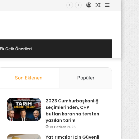
Kayıt
Rastgele
Kenar
Ol
Makale
Bölmesi
Ek Gelir Önerileri
Son Eklenen
Popüler
2023 Cumhurbaşkanlığı
seçimlerinden, CHP
butlan kararına tersten
yazılan tarih!
19 Haziran 2026
Yatırımcılar İçin Güvenli