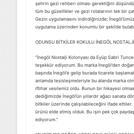
şehrin gezi rehberi olması gerektiğini düşündük.
tüm bu güzellikler ve gezi rotalarının tek bir ç
Gezin uygulamasını indirdiğinizde; İnegöl’ümüze 
uygulama üzerinden konumlu bir şekilde bulabil
ODUNSU BİTKİLER KOKULU İNEGÖL NOSTALJ
“İnegöl Nostalji Kolonyası da Eyüp Sabri Tuncer 
teşekkür ediyorum. Bu marka İnegöl’den doğan b
başında İnegöl’e gelip burada ticarete başlama
anlamda tesisleşmeleriyle bu alanda marka ol
iftihar vesilemiz oldu. Bunun bir hikayesi olmas
dediğimizde İnegöl’ün yıllardır ağacı sanata d
bitkiler üzerinde çalışılabileceğini ifade ettile
ürünü elde etmiş olduk. Bu işin pek çok paydaş
ediyorum.”