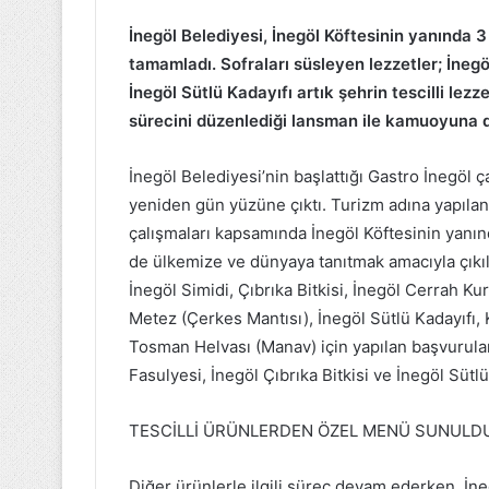
İnegöl Belediyesi, İnegöl Köftesinin yanında 
Bitcoin
tamamladı. Sofraları süsleyen lezzetler; İnegö
ve
İnegöl Sütlü Kadayıfı artık şehrin tescilli lezz
Ethereum
sürecini düzenlediği lansman ile kamuoyuna 
Haberleri:
Piyasa
Analizi
İnegöl Belediyesi’nin başlattığı Gastro İnegöl 
ve
yeniden gün yüzüne çıktı. Turizm adına yapılan
29 Mayıs 2024
Yorumlar
çalışmaları kapsamında İnegöl Köftesinin yanın
Bitcoin ve Ethereum Haberle
de ülkemize ve dünyaya tanıtmak amacıyla çıkıla
Piyasa Analizi ve Yorumlar
İnegöl Simidi, Çıbrıka Bitkisi, İnegöl Cerrah Ku
Metez (Çerkes Mantısı), İnegöl Sütlü Kadayıfı,
Tosman Helvası (Manav) için yapılan başvurular
Fasulyesi, İnegöl Çıbrıka Bitkisi ve İnegöl Sütlü
TESCİLLİ ÜRÜNLERDEN ÖZEL MENÜ SUNULD
Diğer ürünlerle ilgili süreç devam ederken, İneg