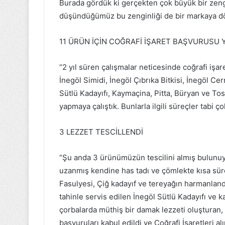
Burada gördük ki gerçekten çok büyük bir zengi
düşündüğümüz bu zenginliği de bir markaya dön
11 ÜRÜN İÇİN COĞRAFİ İŞARET BAŞVURUSU Y
“2 yıl süren çalışmalar neticesinde coğrafi işa
İnegöl Simidi, İnegöl Çıbrıka Bitkisi, İnegöl Ce
Sütlü Kadayıfı, Kaymaçina, Pitta, Büryan ve Tos
yapmaya çalıştık. Bunlarla ilgili süreçler tabi ç
3 LEZZET TESCİLLENDİ
“Şu anda 3 ürünümüzün tescilini almış bulunuyo
uzanmış kendine has tadı ve çömlekte kısa sür
Fasulyesi, Çiğ kadayıf ve tereyağın harmanlandığ
tahinle servis edilen İnegöl Sütlü Kadayıfı ve
çorbalarda müthiş bir damak lezzeti oluşturan, b
başvuruları kabul edildi ve Coğrafi İşaretleri a