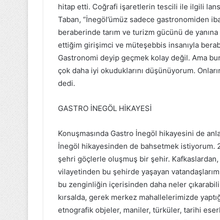
hitap etti. Coğrafi işaretlerin tescili ile ilgili 
Taban, “İnegöl’ümüz sadece gastronomiden ibar
beraberinde tarım ve turizm gücünü de yanına k
ettiğim girişimci ve müteşebbis insanıyla ber
Gastronomi deyip geçmek kolay değil. Ama bunu
çok daha iyi okuduklarını düşünüyorum. Onlar
dedi.
GASTRO İNEGÖL HİKAYESİ
Konuşmasında Gastro İnegöl hikayesini de anla
İnegöl hikayesinden de bahsetmek istiyorum. 201
şehri göçlerle oluşmuş bir şehir. Kafkaslardan
vilayetinden bu şehirde yaşayan vatandaşlarımı
bu zenginliğin içerisinden daha neler çıkarabil
kırsalda, gerek merkez mahallelerimizde yaptığ
etnografik objeler, maniler, türküler, tarihi ese