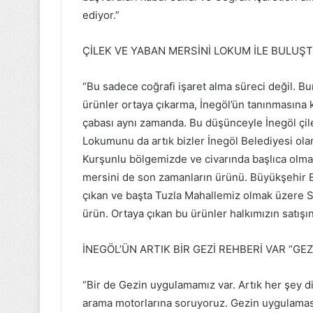
ediyor.”
ÇİLEK VE YABAN MERSİNİ LOKUM İLE BULUŞ
“Bu sadece coğrafi işaret alma süreci değil. B
ürünler ortaya çıkarma, İnegöl’ün tanınmasına 
çabası aynı zamanda. Bu düşünceyle İnegöl çi
Lokumunu da artık bizler İnegöl Belediyesi olar
Kurşunlu bölgemizde ve civarında başlıca olmak
mersini de son zamanların ürünü. Büyükşehir B
çıkan ve başta Tuzla Mahallemiz olmak üzere Sa
ürün. Ortaya çıkan bu ürünler halkımızın satışı
İNEGÖL’ÜN ARTIK BİR GEZİ REHBERİ VAR “GEZ
“Bir de Gezin uygulamamız var. Artık her şey di
arama motorlarına soruyoruz. Gezin uygulaması