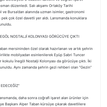
sman düzenledi. Salı akşamı Ortaköy Tarihi
 ve Bursa’dan alanında uzman isimler, gastronomi
e pek çok özel davetli yer aldı. Lansmanda konuklara
sunuldu.
NEGÖL NOSTALJİ KOLONYASI GÖRÜCÜYE ÇIKTI
yaban mersininden özel olarak hazırlanan ve artık şehrin
birlikte mobilyadan esinlenilerek Eyüp Sabri Tuncer
r kokulu İnegöl Nostalji Kolonyası da görücüye çıktı. İki
sunuldu. Aynı zamanda şehrin gezi rehberi olan “Gezin”
 EDECEĞİZ”
ansmanda, daha sonra coğrafi işaret alan ürünler için
iye Başkanı Alper Taban kürsüye çıkarak davetlilere