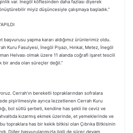
nlik var. İnegöl köftesinden daha fazlası diyerek
üştürebilir miyiz düşüncesiyle çalışmaya başladık.”
APILDI
ret başvurusu yapma kararı aldığımız ürünlerimiz oldu.
rrah Kuru Fasulyesi, İnegöl Piyazı, Hınkal, Metez, İnegöl
man Helvası olmak üzere 11 alanda coğrafi işaret tescili
ok bir anda olan süreçler değil.”
ruz. Cerrah’ın bereketli topraklarından sofralara
ede pişirilmesiyle ayrıca lezzetlenen Cerrah Kuru
ı, bol sütlü şerbeti, kendine has şekli ile ceviz ve
 kahvaltıda kızarmış ekmek üzerinde, et yemeklerinde ve
u topraklara has bir kekik bitkisi olan Çıbrıka Bitkisinin
lındı. Diğer başvurularımızla ilgili de süreç devam