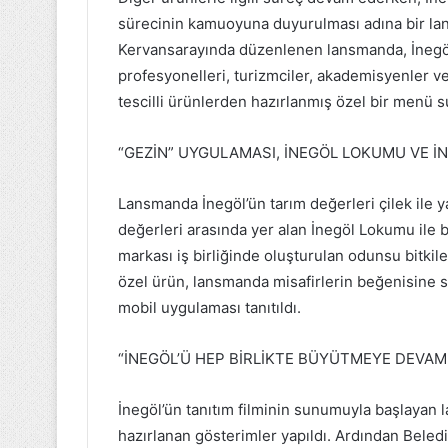
sürecinin kamuoyuna duyurulması adına bir lan
Kervansarayında düzenlenen lansmanda, İnegöl
profesyonelleri, turizmciler, akademisyenler v
tescilli ürünlerden hazırlanmış özel bir menü 
“GEZİN” UYGULAMASI, İNEGÖL LOKUMU VE İ
Lansmanda İnegöl’ün tarım değerleri çilek ile 
değerleri arasında yer alan İnegöl Lokumu ile 
markası iş birliğinde oluşturulan odunsu bitkile
özel ürün, lansmanda misafirlerin beğenisine 
mobil uygulaması tanıtıldı.
“İNEGÖL’Ü HEP BİRLİKTE BÜYÜTMEYE DEVAM
İnegöl’ün tanıtım filminin sunumuyla başlayan l
hazırlanan gösterimler yapıldı. Ardından Beled