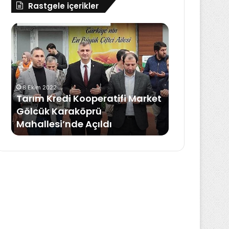
Rastgele içerikler
Konut
(Eşya)
Sigortası
Nedir?
edi Kooperatifi Market
Karaköprü
22 Mart 2024
i’nde Açıldı
Konut (Eşya) Sigortası 