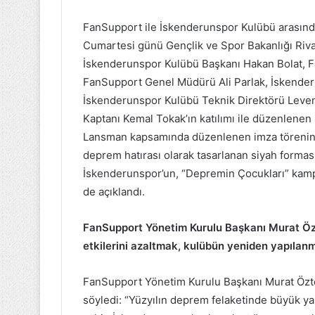
FanSupport ile İskenderunspor Kulübü arasın
Cumartesi günü Gençlik ve Spor Bakanlığı Riva T
İskenderunspor Kulübü Başkanı Hakan Bolat, 
FanSupport Genel Müdürü Ali Parlak, İskender
İskenderunspor Kulübü Teknik Direktörü Leven
Kaptanı Kemal Tokak’ın katılımı ile düzenlenen 
Lansman kapsamında düzenlenen imza töreninde
deprem hatırası olarak tasarlanan siyah formas
İskenderunspor’un, “Depremin Çocukları” kam
de açıklandı.
FanSupport Yönetim Kurulu Başkanı Murat Özte
etkilerini azaltmak, kulübün yeniden yapılan
FanSupport Yönetim Kurulu Başkanı Murat Özte
söyledi: “Yüzyılın deprem felaketinde büyük yar