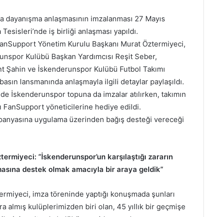
da dayanışma anlaşmasının imzalanması 27 Mayıs
esisleri’nde iş birliği anlaşması yapıldı.
FanSupport Yönetim Kurulu Başkanı Murat Öztermiyeci,
unspor Kulübü Başkan Yardımcısı Reşit Seber,
t Şahin ve İskenderunspor Kulübü Futbol Takımı
basın lansmanında anlaşmayla ilgili detaylar paylaşıldı.
 İskenderunspor topuna da imzalar atılırken, takımın
ı FanSupport yöneticilerine hediye edildi.
panyasına uygulama üzerinden bağış desteği vereceği
rmiyeci: “İskenderunspor’un karşılaştığı zararın
masına destek olmak amacıyla bir araya geldik”
rmiyeci, imza töreninde yaptığı konuşmada şunları
a almış kulüplerimizden biri olan, 45 yıllık bir geçmişe