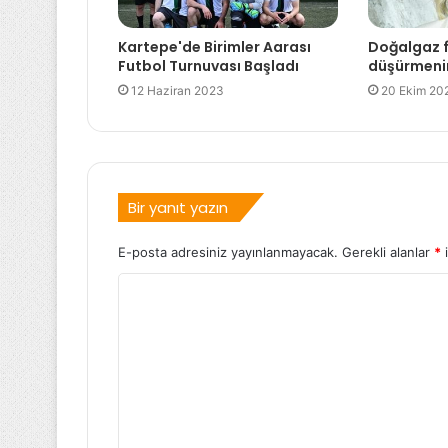
Kartepe'de Birimler Aarası
Doğalgaz f
Futbol Turnuvası Başladı
düşürmenin
12 Haziran 2023
20 Ekim 20
Bir yanıt yazın
E-posta adresiniz yayınlanmayacak.
Gerekli alanlar
*
i