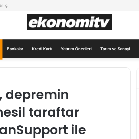
lar İçin Güvenli Liman: Altın Hâlâ İlk Sırada mı?
Bankalar
Kredi Kartı
Yatırım Önerileri
Tarım ve Sanayi
, depremin
nesil taraftar
anSupport ile