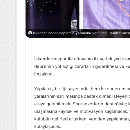
Gelecekle
Yarış:
Mercedes-
iskenderunspor-depremin-yaralarini-yeni-nesil-taraftar-des
AMG
20 Ekim 2022
F1
Gelecekle Yarı
ve
AMG F1 ve PET
PETRONAS,
yıllık birlikteliğ
yirmi
İskenderunspor ile dünyanın ilk ve tek şartlı 
sürdürülebilir
yıllık
depremin yol açtığı zararların giderilmesi ve k
kucak açıyor
birlikteliğe
imzalandı.
ve
F1’in
Yapılan iş birliği sayesinde; hem İskenderunsp
sürdürülebilir
geleceğine
yaralarının sarılmasında destek olmak isteyen d
kucak
araya gelebilecek. Sporseverlerin desteğiyle; k
açıyor
ulaşmasına kaynak ve motivasyon sağlanacak. 
kulübün gelirleri artarken, yeniden yapılanma ç
kolaylaşacak.