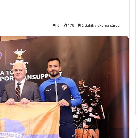
0
179
2 dakika okuma süresi