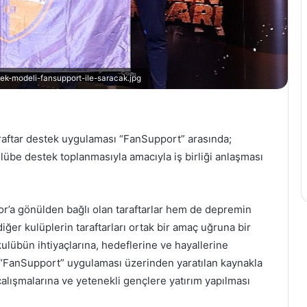
QNB
Finansinvest’ten
halka
tek-modeli-fansupport-ile-saracak.jpg
arz
ş: Mercedes-
rekoru
RONAS, yirmi
e ve F1’in
8 Eylül 2022
taraftar destek uygulaması “FanSupport” arasında;
 geleceğine
QNB Finansinvest’ten halka a
ulübe destek toplanmasıyla amacıyla iş birliği anlaşması
rekoru
or’a gönülden bağlı olan taraftarlar hem de depremin
iğer kulüplerin taraftarları ortak bir amaç uğruna bir
ulübün ihtiyaçlarına, hedeflerine ve hayallerine
“FanSupport” uygulaması üzerinden yaratılan kaynakla
alışmalarına ve yetenekli gençlere yatırım yapılması