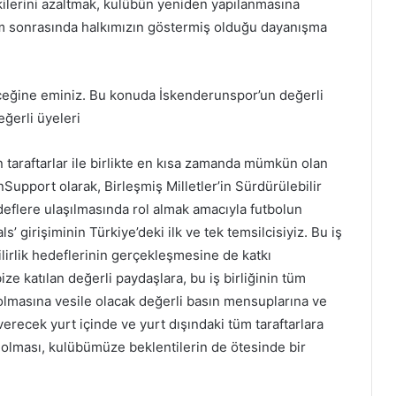
tkilerini azaltmak, kulübün yeniden yapılanmasına
em sonrasında halkımızın göstermiş olduğu dayanışma
eceğine eminiz. Bu konuda İskenderunspor’un değerli
değerli üyeleri
taraftarlar ile birlikte en kısa zamanda mümkün olan
upport olarak, Birleşmiş Milletler’in Sürdürülebilir
eflere ulaşılmasında rol almak amacıyla futbolun
’ girişiminin Türkiye’deki ilk ve tek temsilcisiyiz. Bu iş
ilirlik hedeflerinin gerçekleşmesine de katkı
ze katılan değerli paydaşlara, bu iş birliğinin tüm
 olmasına vesile olacak değerli basın mensuplarına ve
recek yurt içinde ve yurt dışındaki tüm taraftarlara
ı olması, kulübümüze beklentilerin de ötesinde bir