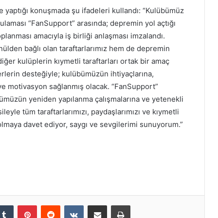
 yaptığı konuşmada şu ifadeleri kullandı: “Kulübümüz
uygulaması “FanSupport” arasında; depremin yol açtığı
planması amacıyla iş birliği anlaşması imzalandı.
önülden bağlı olan taraftarlarımız hem de depremin
ğer kulüplerin kıymetli taraftarları ortak bir amaç
rlerin desteğiyle; kulübümüzün ihtiyaçlarına,
 ve motivasyon sağlanmış olacak. “FanSupport”
bümüzün yeniden yapılanma çalışmalarına ve yetenekli
leyle tüm taraftarlarımızı, paydaşlarımızı ve kıymetli
lmaya davet ediyor, saygı ve sevgilerimi sunuyorum.”
kedIn
Tumblr
Pinterest
Reddit
VKontakte
E-Posta ile paylaş
Yazdır