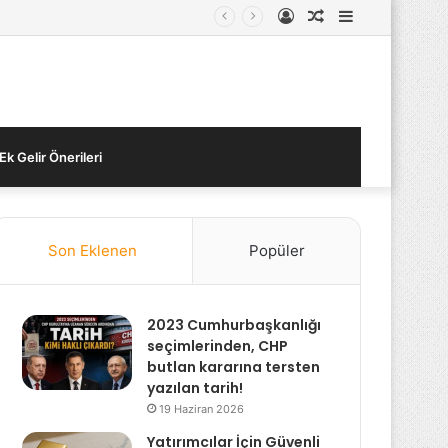
Kayıt
Rastgele
Kenar
Ol
Makale
Bölmesi
Ek Gelir Önerileri
Son Eklenen
Popüler
2023 Cumhurbaşkanlığı
seçimlerinden, CHP
butlan kararına tersten
yazılan tarih!
19 Haziran 2026
Yatırımcılar İçin Güvenli