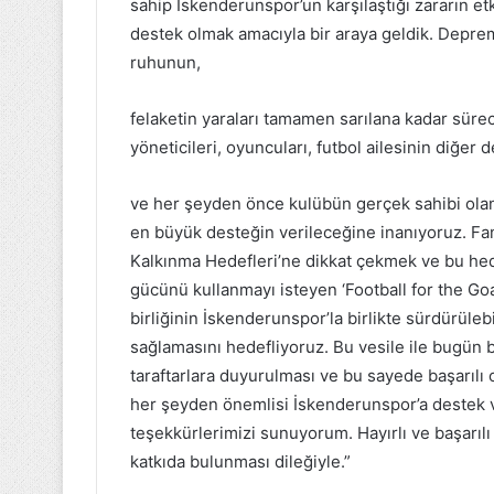
sahip İskenderunspor’un karşılaştığı zararın e
destek olmak amacıyla bir araya geldik. Depr
ruhunun,
felaketin yaraları tamamen sarılana kadar sür
yöneticileri, oyuncuları, futbol ailesinin diğer 
ve her şeyden önce kulübün gerçek sahibi olan 
en büyük desteğin verileceğine inanıyoruz. FanS
Kalkınma Hedefleri’ne dikkat çekmek ve bu hed
gücünü kullanmayı isteyen ‘Football for the Goals
birliğinin İskenderunspor’la birlikte sürdürüleb
sağlamasını hedefliyoruz. Bu vesile ile bugün bi
taraftarlara duyurulması ve bu sayede başarılı
her şeyden önemlisi İskenderunspor’a destek ve
teşekkürlerimizi sunuyorum. Hayırlı ve başarıl
katkıda bulunması dileğiyle.”