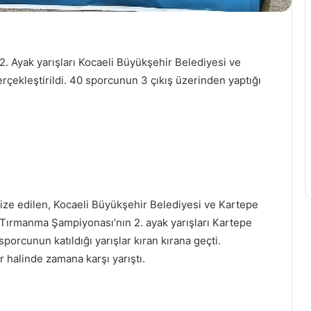
Nevşehir
Belediyesi
 Ayak yarışları Kocaeli Büyükşehir Belediyesi ve
Gençlik
ve
rçekleştirildi. 40 sporcunun 3 çıkış üzerinden yaptığı
Spor
Kulübü
26 Mayıs 2023
Sporcuları
Nevşehir Belediyesi Gençlik v
Milli
eti Paketleyerek
Spor Kulübü Sporcuları Milli
Takım
k
Takım Kampında
Kampında
ize edilen, Kocaeli Büyükşehir Belediyesi ve Kartepe
 Tırmanma Şampiyonası’nın 2. ayak yarışları Kartepe
sporcunun katıldığı yarışlar kıran kırana geçti.
ar halinde zamana karşı yarıştı.