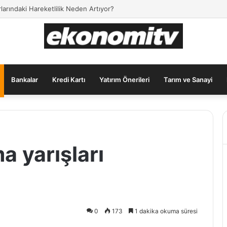
apmak İsteyenler İçin En Popüler Yatırım Araçları
Bankalar
Kredi Kartı
Yatırım Önerileri
Tarım ve Sanayi
 yarışları
0
173
1 dakika okuma süresi