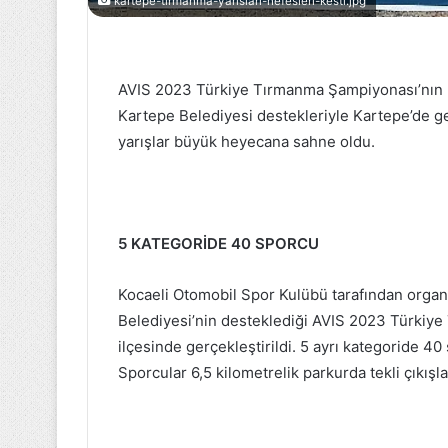
kartepe-tirmanma-yarislari-nefesleri-kesti.jpg
LeMans'da
Evde
ilk
Cetvel
AVIS 2023 Türkiye Tırmanma Şampiyonası’nın 2.
kez
Seti
bir
Paketleyerek
Kartepe Belediyesi destekleriyle Kartepe’de ge
Türk
Para
yarışlar büyük heyecana sahne oldu.
Takımı
Kazanmak
yarışacak
8 Haziran 2023
6 Mayıs 2020
LeMans'da ilk kez bir Türk Takımı
Evde Cetvel S
yarışacak
Para Kazanma
5 KATEGORİDE 40 SPORCU
Kocaeli Otomobil Spor Kulübü tarafından organ
Belediyesi’nin desteklediği AVIS 2023 Türkiye
ilçesinde gerçekleştirildi. 5 ayrı kategoride 40 
Sporcular 6,5 kilometrelik parkurda tekli çıkışl