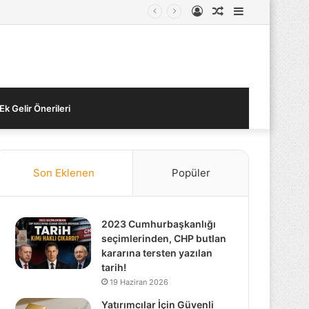
Kayıt
Rastgele
Kenar
Ol
Makale
Bölmesi
Ek Gelir Önerileri
Son Eklenen
Popüler
2023 Cumhurbaşkanlığı
seçimlerinden, CHP butlan
kararına tersten yazılan
tarih!
19 Haziran 2026
Yatırımcılar İçin Güvenli