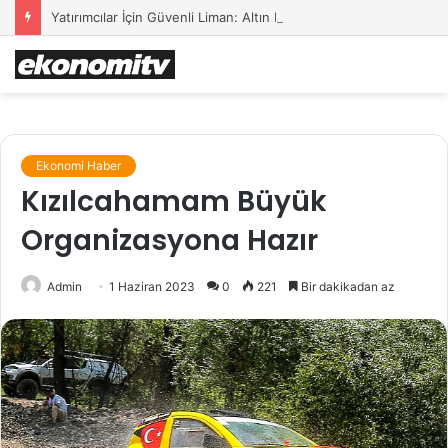
Yatırımcılar İçin Güvenli Liman: Altın Hâlâ İlk Sırada mı?
Ekonomi Haber
Kızılcahamam Büyük
Organizasyona Hazır
Admin
1 Haziran 2023
0
221
Bir dakikadan az