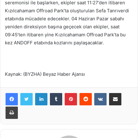
seremonisi ile başlarken, ekipler saat 11:27’den itibaren
Kızılcahamam Offroad Park’ta oluşturulan Sefa Tanrıverdi
etabında mücadele edecekler. 04 Haziran Pazar sabahı
yeniden direksiyon başına geçecek olan ekipler, saat
09:45’ten itibaren yine Kızılcahamam Offroad Park’ta bu
kez ANDOFF etabında kozlarını paylaşacaklar.
Kaynak: (BYZHA) Beyaz Haber Ajansı
LinkedIn
Tumblr
Pinterest
Reddit
VKontakte
E-Posta ile paylaş
Yazdır