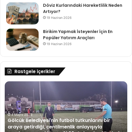
Döviz Kurlarındaki Hareketlilik Neden
Artıyor?
19 Haziran 2026
Birikim Yapmak İsteyenler İçin En
Popüler Yatırım Araçları
19 Haziran 2026
Rastgele içerikler
Gölcük
Ta
Belediyesi'nin
gir
futbol
fiy
tutkunlarını
en
bir
(T
araya
4 Mayıs 2023
GF
Gölcük Belediyesi'nin futbol tutkunlarını bir
getirdiği,
yıl
araya getirdiği, centilmenlik anlayışıyla
centilmenlik
yü