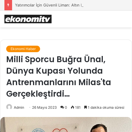
Yatırımcılar İçin Güvenli Liman: Altın Hâlâ İlk Sırada mı?
Ekonomi Haber
Milli Sporcu Buğra Ünal,
Dünya Kupası Yolunda
Antrenmanlarını Milas'ta
Gerçekleştirdi…
Admin
26 Mayıs 2023
0
181
1 dakika okuma süresi