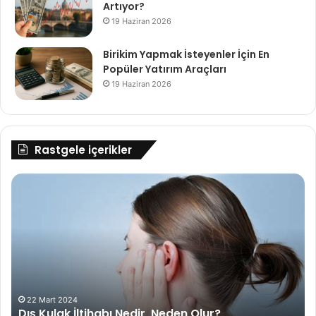
Artıyor?
19 Haziran 2026
Birikim Yapmak İsteyenler İçin En
Popüler Yatırım Araçları
19 Haziran 2026
Rastgele içerikler
Dış
İş
Kulak
Te
İltihabı
So
Nedir,
Ge
Neden
Mü
Olur?
Ya
Mu
De
ol
22 Mart 2024
Dış Kulak İltihabı Nedir, Neden Olur?