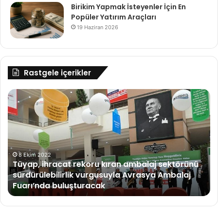
Birikim Yapmak İsteyenler İçin En
Popüler Yatırım Araçları
19 Haziran 2026
Rastgele içerikler
Tüyap,
En
ihracat
AT
rekoru
Yar
kıran
ta
ambalaj
sektörünü
sürdürülebilirlik
8 Ekim 2022
Tüyap, ihracat rekoru kıran ambalaj sektörünü
vurgusuyla
sürdürülebilirlik vurgusuyla Avrasya Ambalaj
Avrasya
Fuarı’nda buluşturacak
Ambalaj
Fuarı’nda
buluşturacak