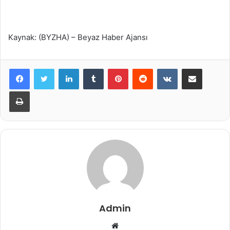
Kaynak: (BYZHA) – Beyaz Haber Ajansı
LinkedIn
Tumblr
Pinterest
Reddit
VKontakte
E-Posta ile paylaş
Yazdır
Admin
Web