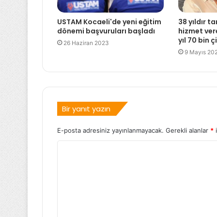
USTAM Kocaeli'de yeni eğitim
38 yıldır t
dönemi başvuruları başladı
hizmet ver
yıl 70 bin ç
26 Haziran 2023
9 Mayıs 20
Bir yanıt yazın
E-posta adresiniz yayınlanmayacak.
Gerekli alanlar
*
i