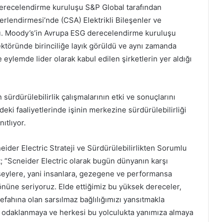
i derecelendirme kuruluşu S&P Global tarafından
rlendirmesi’nde (CSA) Elektrikli Bileşenler ve
aldı. Moody’s’in Avrupa ESG derecelendirme kuruluşu
ektöründe birinciliğe layık görüldü ve aynı zamanda
 eylemde lider olarak kabul edilen şirketlerin yer aldığı
sürdürülebilirlik çalışmalarının etki ve sonuçlarını
deki faaliyetlerinde işinin merkezine sürdürülebilirliği
nıtlıyor.
ider Electric Strateji ve Sürdürülebilirlikten Sorumlu
 “Scneider Electric olarak bugün dünyanın karşı
 şeylere, yani insanlara, gezegene ve performansa
üne seriyoruz. Elde ettiğimiz bu yüksek dereceler,
refahına olan sarsılmaz bağlılığımızı yansıtmakla
e odaklanmaya ve herkesi bu yolculukta yanımıza almaya