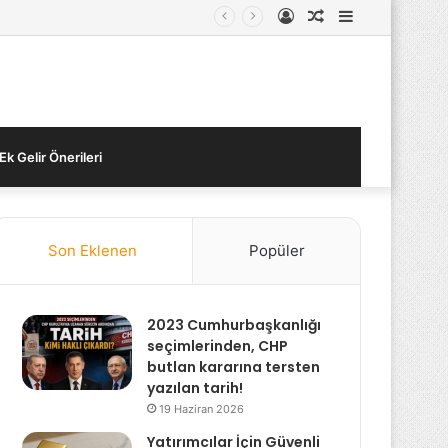
Kayıt
Rastgele
Kenar
Ol
Makale
Bölmesi
Ek Gelir Önerileri
Son Eklenen
Popüler
2023 Cumhurbaşkanlığı
seçimlerinden, CHP
butlan kararına tersten
yazılan tarih!
19 Haziran 2026
Yatırımcılar İçin Güvenli