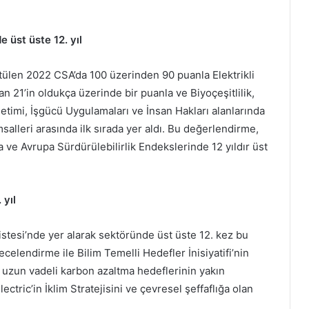
 üst üste 12. yıl
tülen 2022 CSA’da 100 üzerinden 90 puanla Elektrikli
n 21’in oldukça üzerinde bir puanla ve Biyoçeşitlilik,
etimi, İşgücü Uygulamaları ve İnsan Hakları alanlarında
salleri arasında ilk sırada yer aldı. Bu değerlendirme,
 ve Avrupa Sürdürülebilirlik Endekslerinde 12 yıldır üst
 yıl
istesi’nde yer alarak sektöründe üst üste 12. kez bu
celendirme ile Bilim Temelli Hedefler İnisiyatifi’nin
 uzun vadeli karbon azaltma hedeflerinin yakın
ric’in İklim Stratejisini ve çevresel şeffaflığa olan