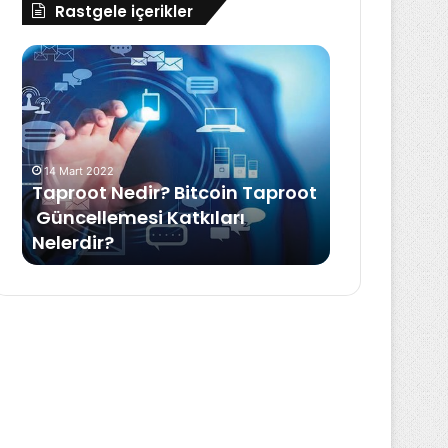
Rastgele içerikler
Taproot Nedir? Bitcoin Taproot Güncellemesi
NASA’nın
Katkıları
Keşfettiği
Nelerdir?
Uzak
Bir
Gezegen:
Süper
14 Mart 2022
Dünya
Taproot Nedir? Bitcoin Taproot
1 Mart 2024
Güncellemesi Katkıları
NASA’nın Ke
Nelerdir?
Gezegen: S