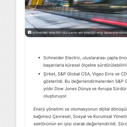
Eskişehirspor
Maçı
İçin
schneider-electric-dunyanin-en-prestijli-esg-derecelendirm
Bilet
Fiyatları
1
TL'ye
19 Mayıs 2023
Düşürüldü
Schneider Electric, uluslararası çapta ön
Eskişehirspor M
başarılarla küresel ölçekte sürdürülebilirl
Fiyatları 1 TL'
Şirket, S&P Global CSA, Vigeo Eiris ve CDP
gösterildi. Bu değerlendirmelerden S&P G
yıldır Dow Jones Dünya ve Avrupa Sürdürü
oluşturuyor.
Enerji yönetimi ve otomasyonun dijital dönüşü
bağımsız Çevresel, Sosyal ve Kurumsal Yöneti
sektörünün en iyisi olarak değerlendirildi. Sürdü