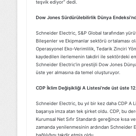
teşvik ediyor” dedi.
Dow Jones Sürdürülebilirlik Dünya Endeksi’nde
Schneider Electric, S&P Global tarafından yürü
Bileşenler ve Ekipmanlar sektörü ortalaması ola
Operasyonel Eko-Verimlilik, Tedarik Zinciri Yön
kaydedilen ilerlemenin takdiri ile sektördeki em
Schneider Electric’in prestijli Dow Jones Dünya
üste yer almasına da temel oluşturuyor.
CDP İklim Değişikliği A Listesi’nde üst üste 12.
Schneider Electric, bu yıl bir kez daha CDP A L
başarıya imza atan tek şirket oldu. CDP, bu dere
Kurumsal Net Sıfır Standardı gereğince kısa ve
zamanda yenilenmesinin ardından Schneider Elect
bağlılığını takdir etmiş oldu.