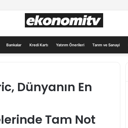
ımcılar İçin Güvenli Liman: Altın Hâlâ İlk Sırada mı?
Bankalar
Kredi Kartı
Yatırım Önerileri
Tarım ve Sanayi
ric, Dünyanın En
lerinde Tam Not