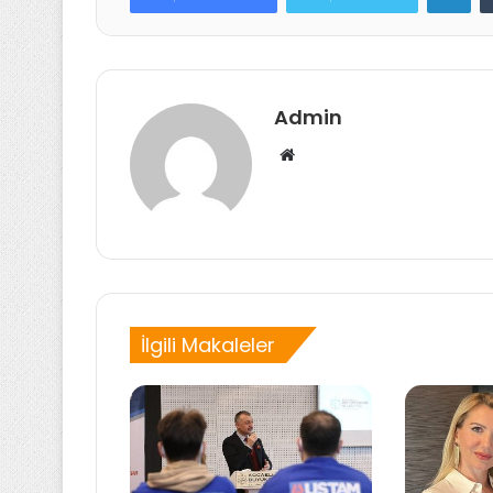
Admin
Web
sitesi
İlgili Makaleler