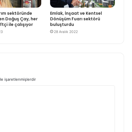
arım sektöründe
Emlak, İnşaat ve Kentsel
en Doğuş Çay, her
Dönüşüm Fuarı sektörü
iftçi ile çalışıyor
buluşturdu
23
28 Aralık 2022
le işaretlenmişlerdir