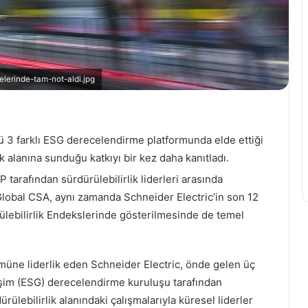
Emirates
uçak
içi
elerinde-tam-not-aldi.jpg
eğlence
sistemi
28 Kasım 2022
ice
Emirates uçak içi eğlence
ile
sistemi ice ile futbolseverler
futbolseverler
cü 3 farklı ESG derecelendirme platformunda elde ettiği
açı İçin Bilet
sahadaki heyecanın hiçbir
sahadaki
ik alanına sunduğu katkıyı bir kez daha kanıtladı.
ye Düşürüldü
anını kaçırmayacak
heyecanın
 tarafından sürdürülebilirlik liderleri arasında
hiçbir
lobal CSA, aynı zamanda Schneider Electric’in son 12
anını
kaçırmayacak
lebilirlik Endekslerinde gösterilmesinde de temel
müne liderlik eden Schneider Electric, önde gelen üç
şim (ESG) derecelendirme kuruluşu tarafından
rülebilirlik alanındaki çalışmalarıyla küresel liderler