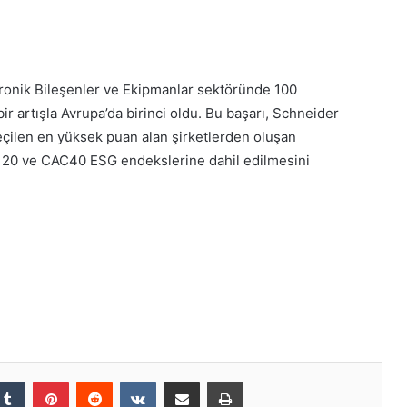
ktronik Bileşenler ve Ekipmanlar sektöründe 100
ir artışla Avrupa’da birinci oldu. Bu başarı, Schneider
eçilen en yüksek puan alan şirketlerden oluşan
 20 ve CAC40 ESG endekslerine dahil edilmesini
kedIn
Tumblr
Pinterest
Reddit
VKontakte
E-Posta ile paylaş
Yazdır