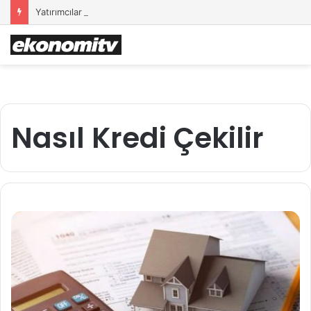
Yatırımcılar İçin Güvenli Liman: Altın Hâlâ İlk Sırada mı?
Nasıl Kredi Çekilir