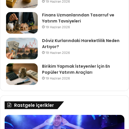
19 Haziran 2026
Finans Uzmanlarından Tasarruf ve
Yatırım Tavsiyeleri
19 Haziran 2026
Döviz Kurlarındaki Hareketlilik Neden
Artıyor?
19 Haziran 2026
Birikim Yapmak İsteyenler İçin En
Popüler Yatırım Araçları
19 Haziran 2026
Rastgele içerikler
Türk
TÜ
Telekom
İn