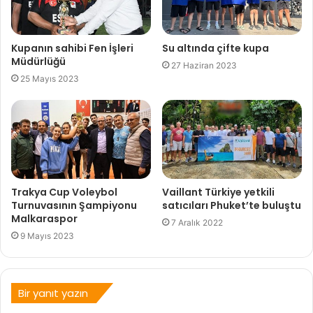
Kupanın sahibi Fen İşleri
Su altında çifte kupa
Müdürlüğü
27 Haziran 2023
25 Mayıs 2023
Trakya Cup Voleybol
Vaillant Türkiye yetkili
Turnuvasının Şampiyonu
satıcıları Phuket’te buluştu
Malkaraspor
7 Aralık 2022
9 Mayıs 2023
Bir yanıt yazın