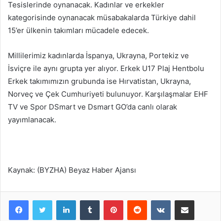
Tesislerinde oynanacak. Kadınlar ve erkekler
kategorisinde oynanacak müsabakalarda Türkiye dahil
15’er ülkenin takımları mücadele edecek.
Millilerimiz kadınlarda İspanya, Ukrayna, Portekiz ve
İsviçre ile aynı grupta yer alıyor. Erkek U17 Plaj Hentbolu
Erkek takımımızın grubunda ise Hırvatistan, Ukrayna,
Norveç ve Çek Cumhuriyeti bulunuyor. Karşılaşmalar EHF
TV ve Spor DSmart ve Dsmart GO’da canlı olarak
yayımlanacak.
Kaynak: (BYZHA) Beyaz Haber Ajansı
LinkedIn
Tumblr
Pinterest
Reddit
VKontakte
E-Posta ile paylaş