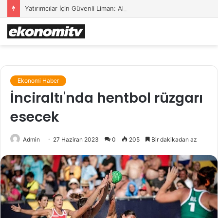
Yatırımcılar İçin Güvenli Liman: Altın Hâlâ İlk Sırada mı?
Ekonomi Haber
İnciraltı'nda hentbol rüzgarı
esecek
Admin
27 Haziran 2023
0
205
Bir dakikadan az