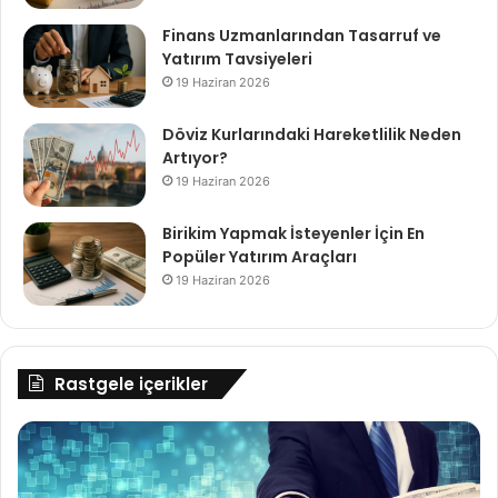
Finans Uzmanlarından Tasarruf ve
Yatırım Tavsiyeleri
19 Haziran 2026
Döviz Kurlarındaki Hareketlilik Neden
Artıyor?
19 Haziran 2026
Birikim Yapmak İsteyenler İçin En
Popüler Yatırım Araçları
19 Haziran 2026
Rastgele içerikler
Yatırımda
De
Uzun
Tah
Vade
Na