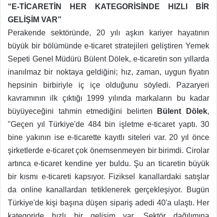
“E-TİCARETİN HER KATEGORİSİNDE HIZLI BİR
GELİŞİM VAR”
Perakende sektöründe, 20 yılı aşkın kariyer hayatının
büyük bir bölümünde e-ticaret stratejileri geliştiren Yemek
Sepeti Genel Müdürü Bülent Dölek, e-ticaretin son yıllarda
inanılmaz bir noktaya geldiğini; hız, zaman, uygun fiyatın
hepsinin birbiriyle iç içe olduğunu söyledi. Pazaryeri
kavramının ilk çıktığı 1999 yılında markaların bu kadar
büyüyeceğini tahmin etmediğini belirten
Bülent Dölek
,
"Geçen yıl Türkiye'de 484 bin işletme e-ticaret yaptı. 30
bine yakının ise e-ticarette kayıtlı siteleri var. 20 yıl önce
şirketlerde e-ticaret çok önemsenmeyen bir birimdi. Cirolar
artınca e-ticaret kendine yer buldu. Şu an ticaretin büyük
bir kısmı e-ticareti kapsıyor. Fiziksel kanallardaki satışlar
da online kanallardan tetiklenerek gerçekleşiyor. Bugün
Türkiye'de kişi başına düşen sipariş adedi 40'a ulaştı. Her
kategoride hızlı bir gelişim var. Sektör dağılımına