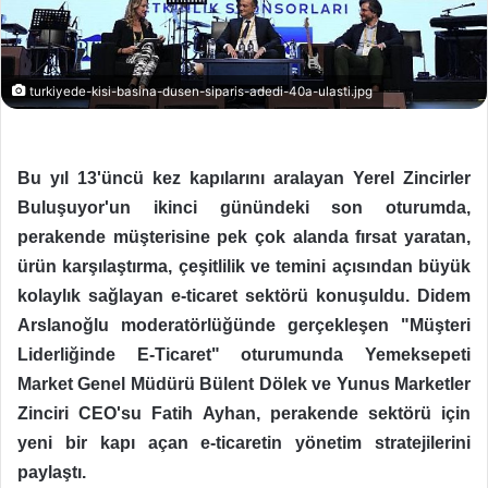
turkiyede-kisi-basina-dusen-siparis-adedi-40a-ulasti.jpg
Bu yıl 13'üncü kez kapılarını aralayan Yerel Zincirler
Buluşuyor'un ikinci günündeki son oturumda,
perakende müşterisine pek çok alanda fırsat yaratan,
ürün karşılaştırma, çeşitlilik ve temini açısından büyük
kolaylık sağlayan e-ticaret sektörü konuşuldu. Didem
Arslanoğlu moderatörlüğünde gerçekleşen "Müşteri
Liderliğinde E-Ticaret" oturumunda Yemeksepeti
Market Genel Müdürü Bülent Dölek ve Yunus Marketler
Zinciri CEO'su Fatih Ayhan, perakende sektörü için
yeni bir kapı açan e-ticaretin yönetim stratejilerini
paylaştı.