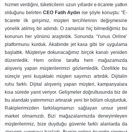
hizmet verdiğini, tüketicilerin uzun yıllardır e-ticarete yatkın
olduğunu belirten
CEO Fatih Aydın
ise şöyle konuştu: “E-
ticarete ilk girişimiz, müşteri tercihlerinin değişmesine
yönelik atılmış bir adımdı. O zamanlar hiç bilmediğimiz bu
konunun her yönünü araştırdık. Sonunda ‘Yunus Online’
platformunu kurduk. Akabinde jet kasa gibi bir uygulama
başlattık. Müşteriye dokunacağımız birçok kanalı yeniden
düzenledik. Hem online tarafta hem mağazamızda
alışveriş yapan müşterilerimizi gözlemledik. Özellikle bu
süreçle yeni kuşaktaki müşteri sayımızı artırdık. Dijitalin
ruhu farklı. Dijital alışveriş yapan müşteri, kampanyalara
kısa sürede yanıt veriyor. Gelişmeler doğrultusunda biz de
bu alandaki yatırımımızı artırarak yeni bir bölüm oluşturduk.
Rakiplerimizden farklılaşmamızı sağlayan unsur yerel
market olmamızdı. Bizi mağazalarımızda deneyimleyen
müşterilerimiz, bize duyduğu güvenle farklı alanlarda da
alışveriş yapmaya başladı. Bugün online ticaretin ciromuz