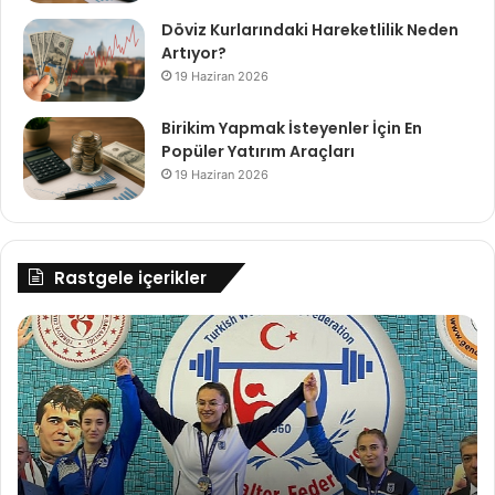
Döviz Kurlarındaki Hareketlilik Neden
Artıyor?
19 Haziran 2026
Birikim Yapmak İsteyenler İçin En
Popüler Yatırım Araçları
19 Haziran 2026
Rastgele içerikler
Kocaeli'nin
Kr
haltercilerinden
Pa
2
Ge
gümüş
20
madalya
Ne
Be