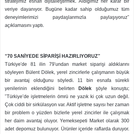
stratejimiz esnafı dijitalleştirmek. Aldığımız her karar bir
veriye dayanıyor. Bugüne kadar sahip olduğumuz tüm
deneyimlerimizi paydaşlarımızla paylaşıyoruz"
açıklamasını yaptı.
“70 SANİYEDE SİPARİŞİ HAZIRLIYORUZ”
Türkiye'de 81 ilin 79'undan market siparişi aldıklarını
söyleyen Bülent Dölek, yerel zincirlerle çalışmanın büyük
bir avantaj olduğunu söyledi. 11 bin esnafa sürekli
yenilerinin eklendiğini belirten
Dölek
şöyle konuştu;
"Türkiye’de işletmelerin ömrü ne yazık ki çok uzun değil.
Çok ciddi bir sirkülasyon var. Aktif işletme sayısı her zaman
bir problem o yüzden bizlerle yerel zincirler ile çalışmak
her daim avantaj oluyor. Yemeksepeti Market olarak 300
adet depomuz bulunuyor. Ürünler içeride raflarda duruyor.