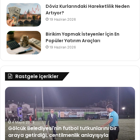
Döviz Kurlarındaki Hareketlilik Neden
Artıyor?
19 Haziran 2026
Birikim Yapmak İsteyenler İçin En
Popüler Yatırım Araçları
19 Haziran 2026
Rastgele içerikler
Gölcük
Ge
Belediyesi'nin
Te
futbol
Ya
tutkunlarını
Ze
bir
ve
araya
4 Mayıs 2023
Ma
Gölcük Belediyesi'nin futbol tutkunlarını bir
getirdiği,
Öğ
araya getirdiği, centilmenlik anlayışıyla
centilmenlik