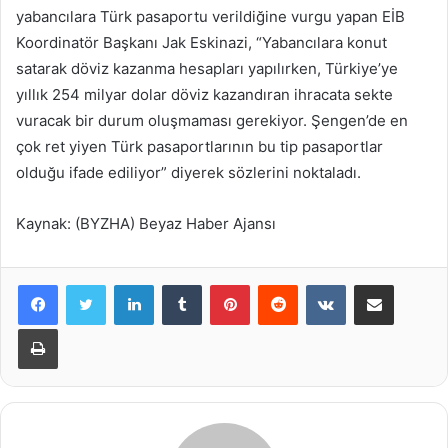
yabancılara Türk pasaportu verildiğine vurgu yapan EİB
Koordinatör Başkanı Jak Eskinazi, “Yabancılara konut
satarak döviz kazanma hesapları yapılırken, Türkiye’ye
yıllık 254 milyar dolar döviz kazandıran ihracata sekte
vuracak bir durum oluşmaması gerekiyor. Şengen’de en
çok ret yiyen Türk pasaportlarının bu tip pasaportlar
olduğu ifade ediliyor” diyerek sözlerini noktaladı.
Kaynak: (BYZHA) Beyaz Haber Ajansı
LinkedIn
Tumblr
Pinterest
Reddit
VKontakte
E-Posta ile paylaş
Yazdır