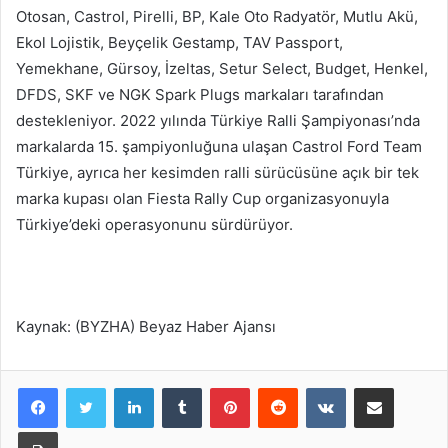
Otosan, Castrol, Pirelli, BP, Kale Oto Radyatör, Mutlu Akü,
Ekol Lojistik, Beyçelik Gestamp, TAV Passport,
Yemekhane, Gürsoy, İzeltas, Setur Select, Budget, Henkel,
DFDS, SKF ve NGK Spark Plugs markaları tarafından
destekleniyor. 2022 yılında Türkiye Ralli Şampiyonası’nda
markalarda 15. şampiyonluğuna ulaşan Castrol Ford Team
Türkiye, ayrıca her kesimden ralli sürücüsüne açık bir tek
marka kupası olan Fiesta Rally Cup organizasyonuyla
Türkiye’deki operasyonunu sürdürüyor.
Kaynak: (BYZHA) Beyaz Haber Ajansı
LinkedIn
Tumblr
Pinterest
Reddit
VKontakte
E-Posta ile paylaş
Yazdır