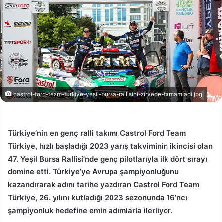
castrol-ford-team-turkiye-yesil-bursa-rallisini-zirvede-tamamladi.jpg
Türkiye’nin en genç ralli takımı Castrol Ford Team
Türkiye, hızlı başladığı 2023 yarış takviminin ikincisi olan
47. Yeşil Bursa Rallisi’nde genç pilotlarıyla ilk dört sırayı
domine etti. Türkiye’ye Avrupa şampiyonluğunu
kazandırarak adını tarihe yazdıran Castrol Ford Team
Türkiye, 26. yılını kutladığı 2023 sezonunda 16’ncı
şampiyonluk hedefine emin adımlarla ilerliyor.