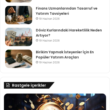
Finans Uzmanlarından Tasarruf ve
Yatırım Tavsiyeleri
19 Haziran 2026
Döviz Kurlarındaki Hareketlilik Neden
Artıyor?
19 Haziran 2026
Birikim Yapmak İsteyenler İçin En
Popüler Yatırım Araçları
19 Haziran 2026
Rastgele içerikler
Kıymetli
Ba
Madenler
ED
İçin
Ba