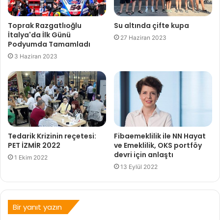
Toprak Razgatlıoğlu
Su altında çifte kupa
İtalya'da İlk Günü
27 Haziran 2023
Podyumda Tamamladı
3 Haziran 2023
Tedarik Krizinin reçetesi:
Fibaemeklilik ile NN Hayat
PET İZMİR 2022
ve Emeklilik, OKS portföy
devri için anlaştı
1 Ekim 2022
13 Eylül 2022
Bir yanıt yazın