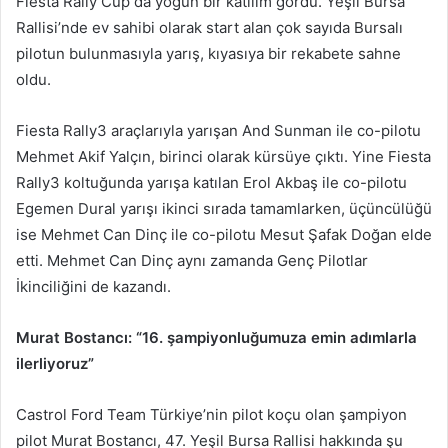
Fiesta Rally Cup da yoğun bir katılım gördü. Yeşil Bursa
Rallisi’nde ev sahibi olarak start alan çok sayıda Bursalı
pilotun bulunmasıyla yarış, kıyasıya bir rekabete sahne
oldu.
Fiesta Rally3 araçlarıyla yarışan And Sunman ile co-pilotu
Mehmet Akif Yalçın, birinci olarak kürsüye çıktı. Yine Fiesta
Rally3 koltuğunda yarışa katılan Erol Akbaş ile co-pilotu
Egemen Dural yarışı ikinci sırada tamamlarken, üçüncülüğü
ise Mehmet Can Dinç ile co-pilotu Mesut Şafak Doğan elde
etti. Mehmet Can Dinç aynı zamanda Genç Pilotlar
İkinciliğini de kazandı.
Murat Bostancı: “16. şampiyonluğumuza emin adımlarla
ilerliyoruz”
Castrol Ford Team Türkiye’nin pilot koçu olan şampiyon
pilot Murat Bostancı, 47. Yeşil Bursa Rallisi hakkında şu