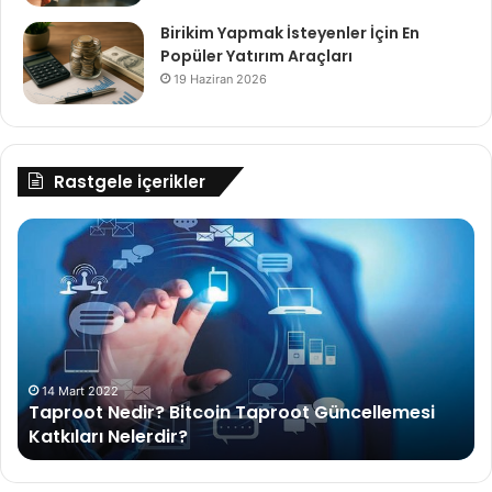
Birikim Yapmak İsteyenler İçin En
Popüler Yatırım Araçları
19 Haziran 2026
Rastgele içerikler
Taproot Nedir? Bitcoin Taproot Güncellemesi
Mi
Katkıları
Tü
Nelerdir?
Ha
Şa
Ke
dü
14 Mart 2022
Taproot Nedir? Bitcoin Taproot Güncellemesi
Katkıları Nelerdir?