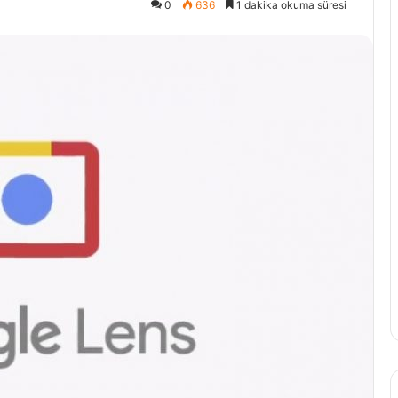
0
636
1 dakika okuma süresi