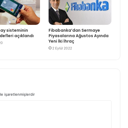
ay sisteminin
Fibabanka’dan Sermaye
defleri açıklandı
Piyasalarına Ağustos Ayında
Yeni İki İhraç
20
2 Eylül 2022
le işaretlenmişlerdir