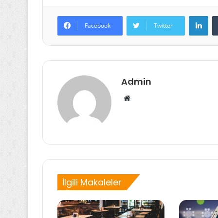
Lin
Facebook
Twitter
Admin
Web
sitesi
İlgili Makaleler