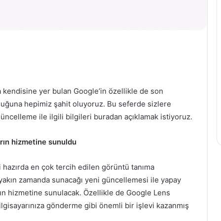
Ethereum
2.0
Güncellemesi
ve
Etkileri
a kendisine yer bulan Google’in özellikle de son
8 Aralık 2023
lduğuna hepimiz şahit oluyoruz. Bu seferde sizlere
sı şampiyonu
Ethereum 2.0 Güncellemesi v
elleme ile ilgili bilgileri buradan açıklamak istiyoruz.
por oldu
Etkileri
ların hizmetine sunuldu
i hazırda en çok tercih edilen görüntü tanıma
 yakın zamanda sunacağı yeni güncellemesi ile yapay
rın hizmetine sunulacak. Özellikle de Google Lens
ilgisayarınıza gönderme gibi önemli bir işlevi kazanmış