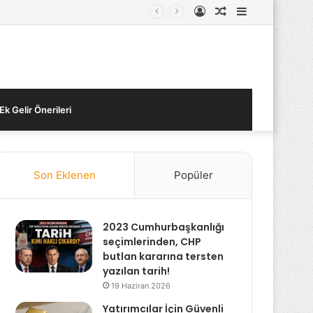
Kayıt
Rastgele
Kenar
Ol
Makale
Bölmesi
Ek Gelir Önerileri
Son Eklenen
Popüler
2023 Cumhurbaşkanlığı
seçimlerinden, CHP
butlan kararına tersten
yazılan tarih!
19 Haziran 2026
Yatırımcılar İçin Güvenli