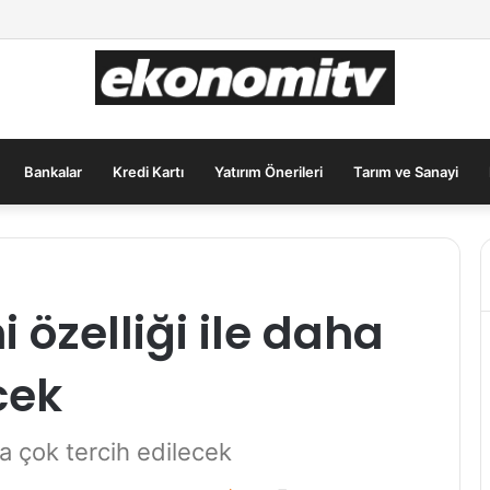
lar İçin Güvenli Liman: Altın Hâlâ İlk Sırada mı?
Bankalar
Kredi Kartı
Yatırım Önerileri
Tarım ve Sanayi
 özelliği ile daha
cek
ha çok tercih edilecek