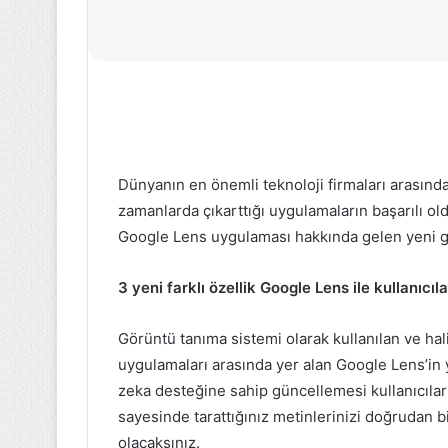
Umut
Turnuvası
şampiyonu
Adana
Demirspor
oldu
Dünyanın en önemli teknoloji firmaları arasınd
4 Haziran 2023
zamanlarda çıkarttığı uygulamaların başarılı o
Umut Turnuva
Google Lens uygulaması hakkında gelen yeni günc
Adana Demirs
3 yeni farklı özellik Google Lens ile kullanıcı
Görüntü tanıma sistemi olarak kullanılan ve hal
uygulamaları arasında yer alan Google Lens’in
zeka desteğine sahip güncellemesi kullanıcıla
sayesinde tarattığınız metinlerinizi doğrudan b
olacaksınız.