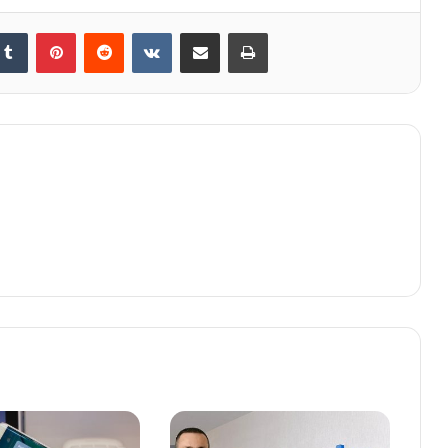
kedIn
Tumblr
Pinterest
Reddit
VKontakte
E-Posta ile paylaş
Yazdır