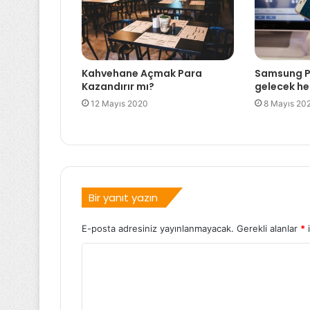
Kahvehane Açmak Para
Samsung P
Kazandırır mı?
gelecek he
12 Mayıs 2020
8 Mayıs 20
Bir yanıt yazın
E-posta adresiniz yayınlanmayacak.
Gerekli alanlar
*
i