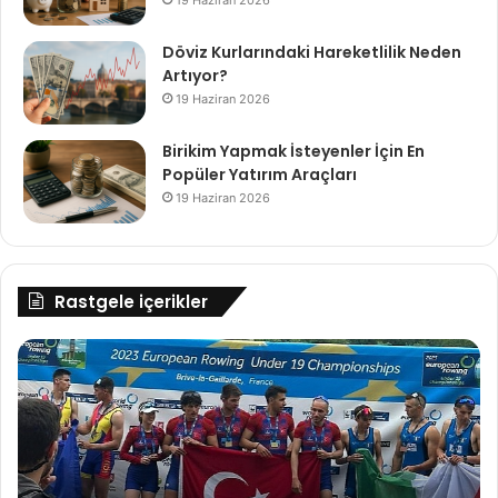
Döviz Kurlarındaki Hareketlilik Neden
Artıyor?
19 Haziran 2026
Birikim Yapmak İsteyenler İçin En
Popüler Yatırım Araçları
19 Haziran 2026
Rastgele içerikler
Kürek
Ab
Milli
“M
Takımı'ndan
Do
2
İş
Altın
Ye
1
Ol
Gümüş